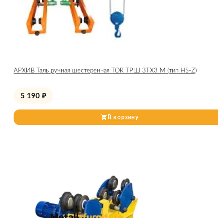
АРХИВ Таль ручная шестеренная TOR ТРШ 3ТХ3 М (тип HS-Z)
5 190
₽
В корзину