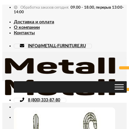
Skip
Обработка заказов сегодня:
09.00 - 18.00, перерыв 13:00-
to
14:00
content
Доставка и оплата
О компании
Контакты
INFO@METALL-FURNITURE.RU
8 (800) 333-87-80
Искать: