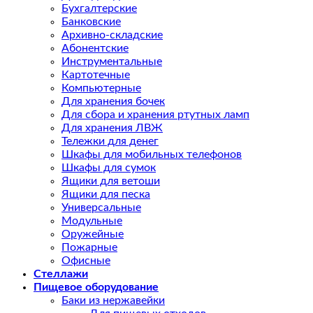
Бухгалтерские
Банковские
Архивно-складские
Абонентские
Инструментальные
Картотечные
Компьютерные
Для хранения бочек
Для сбора и хранения ртутных ламп
Для хранения ЛВЖ
Тележки для денег
Шкафы для мобильных телефонов
Шкафы для сумок
Ящики для ветоши
Ящики для песка
Универсальные
Модульные
Оружейные
Пожарные
Офисные
Стеллажи
Пищевое оборудование
Баки из нержавейки