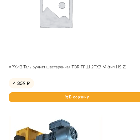
АРХИВ Таль ручная шестеренная TOR ТРШ 2ТХ3 М (тип HS-Z)
4 359
₽
В корзину