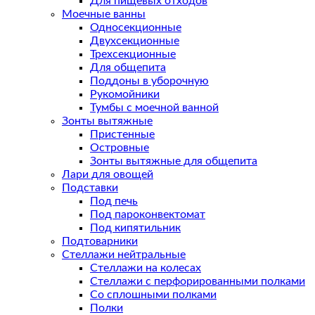
Для пищевых отходов
Моечные ванны
Односекционные
Двухсекционные
Трехсекционные
Для общепита
Поддоны в уборочную
Рукомойники
Тумбы с моечной ванной
Зонты вытяжные
Пристенные
Островные
Зонты вытяжные для общепита
Лари для овощей
Подставки
Под печь
Под пароконвектомат
Под кипятильник
Подтоварники
Стеллажи нейтральные
Стеллажи на колесах
Стеллажи с перфорированными полками
Со сплошными полками
Полки