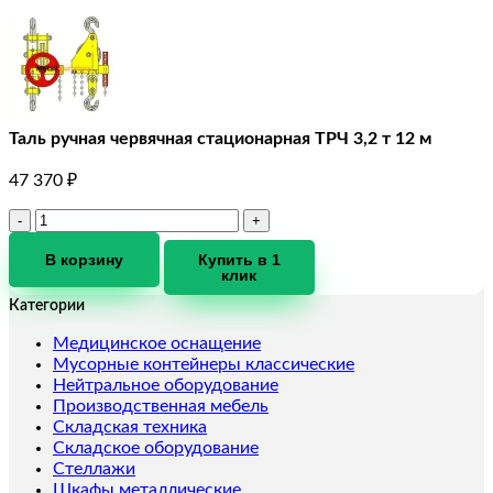
Таль ручная червячная стационарная ТРЧ 3,2 т 12 м
47 370
₽
Количество
товара
Таль
В корзину
Купить в 1
клик
ручная
червячная
Категории
стационарная
ТРЧ
Медицинское оснащение
3,2
Мусорные контейнеры классические
т
Нейтральное оборудование
12
Производственная мебель
м
Складская техника
Складское оборудование
Стеллажи
Шкафы металлические