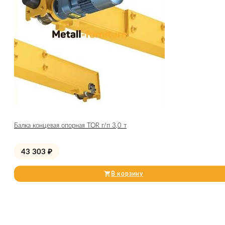
Балка концевая опорная TOR г/п 3,0 т
43 303
₽
В корзину