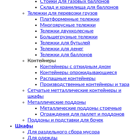
Стойки для газовых баллонов
Склад и хранилища для баллонов
Тележки для перевозки грузов
Платформенные тележки
Многоярусные тележки
Тележки двухколесные
Большегрузные тележки
Тележки для бутылей
Тележки для денег
Тележки для баллонов
Контейнеры
Контейнеры с откидным дном
Контейнеры опрокидывающиеся
Распашные контейнеры
Производственные контейнеры и тара
Сетчатые метталлические контейнеры и
шкафы
Металлические поддоны
Металлические поддоны стоечные
Ограждения для паллет и поддонов
Поддоны и подставки для бочек
Шкафы
Для раздельного сбора мусора
Для одежды