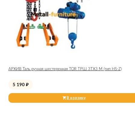
АРХИВ Таль ручная шестеренная TOR ТРШ 3ТХ3 М (тип HS-Z)
5 190
₽
В корзину