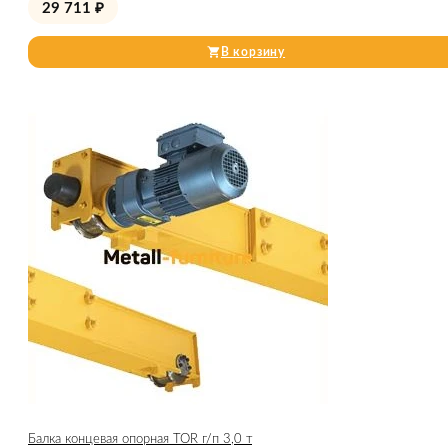
29 711
₽
В корзину
Балка концевая опорная TOR г/п 3,0 т