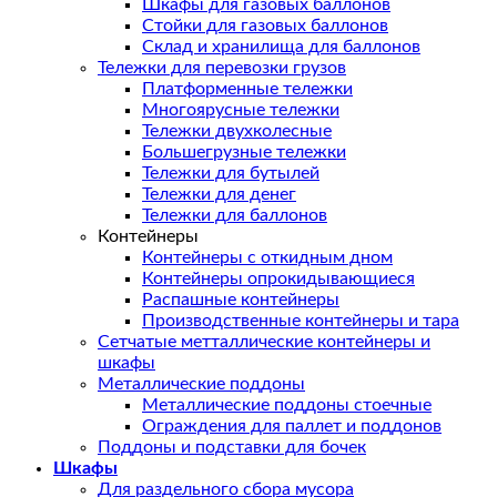
Шкафы для газовых баллонов
Стойки для газовых баллонов
Склад и хранилища для баллонов
Тележки для перевозки грузов
Платформенные тележки
Многоярусные тележки
Тележки двухколесные
Большегрузные тележки
Тележки для бутылей
Тележки для денег
Тележки для баллонов
Контейнеры
Контейнеры с откидным дном
Контейнеры опрокидывающиеся
Распашные контейнеры
Производственные контейнеры и тара
Сетчатые метталлические контейнеры и
шкафы
Металлические поддоны
Металлические поддоны стоечные
Ограждения для паллет и поддонов
Поддоны и подставки для бочек
Шкафы
Для раздельного сбора мусора