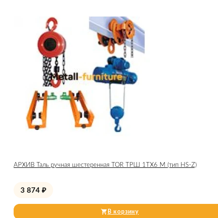
АРХИВ Таль ручная шестеренная TOR ТРШ 1ТХ6 М (тип HS-Z)
3 874
₽
В корзину