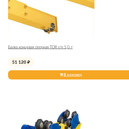
Балка концевая опорная TOR г/п 5,0 т
51 120
₽
В корзину