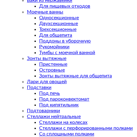
Баки из нержавейки
Для пищевых отходов
Моечные ванны
Односекционные
Двухсекционные
Трехсекционные
Для общепита
Поддоны в уборочную
Рукомойники
Тумбы с моечной ванной
Зонты вытяжные
Пристенные
Островные
Зонты вытяжные для общепита
Лари для овощей
Подставки
Под печь
Под пароконвектомат
Под кипятильник
Подтоварники
Стеллажи нейтральные
Стеллажи на колесах
Стеллажи с перфорированными полками
Со сплошными полками