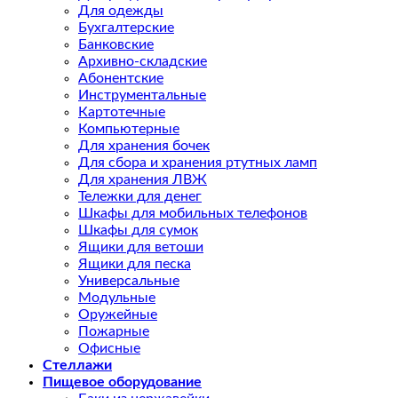
Для одежды
Бухгалтерские
Банковские
Архивно-складские
Абонентские
Инструментальные
Картотечные
Компьютерные
Для хранения бочек
Для сбора и хранения ртутных ламп
Для хранения ЛВЖ
Тележки для денег
Шкафы для мобильных телефонов
Шкафы для сумок
Ящики для ветоши
Ящики для песка
Универсальные
Модульные
Оружейные
Пожарные
Офисные
Стеллажи
Пищевое оборудование