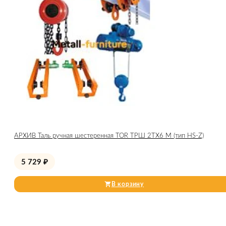
АРХИВ Таль ручная шестеренная TOR ТРШ 2ТХ6 М (тип HS-Z)
5 729
₽
В корзину