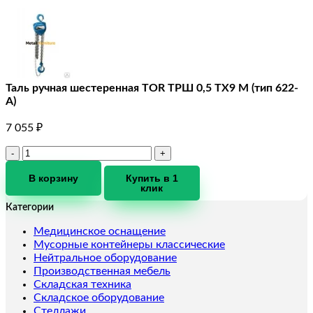
Таль ручная шестеренная TOR ТРШ 0,5 ТХ9 М (тип 622-
A)
7 055
₽
Количество
товара
Таль
В корзину
Купить в 1
клик
ручная
шестеренная
Категории
TOR
ТРШ
Медицинское оснащение
0,5
Мусорные контейнеры классические
ТХ9
Нейтральное оборудование
М
Производственная мебель
(тип
Складская техника
622-
Складское оборудование
A)
Стеллажи