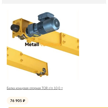
Балка концевая опорная TOR г/п 10,0 т
76 905
₽