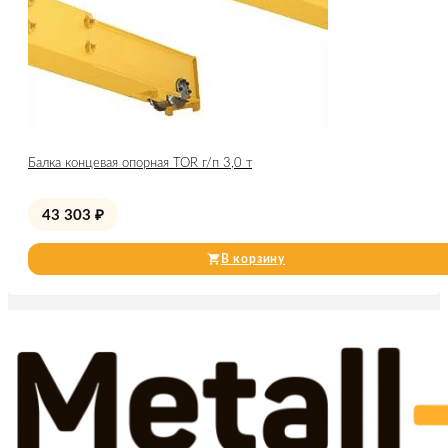
Балка концевая опорная TOR г/п 3,0 т
43 303
₽
В корзину