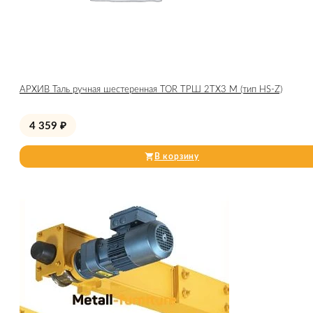
АРХИВ Таль ручная шестеренная TOR ТРШ 2ТХ3 М (тип HS-Z)
4 359
₽
В корзину