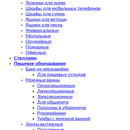
Тележки для денег
Шкафы для мобильных телефонов
Шкафы для сумок
Ящики для ветоши
Ящики для песка
Универсальные
Модульные
Оружейные
Пожарные
Офисные
Стеллажи
Пищевое оборудование
Баки из нержавейки
Для пищевых отходов
Моечные ванны
Односекционные
Двухсекционные
Трехсекционные
Для общепита
Поддоны в уборочную
Рукомойники
Тумбы с моечной ванной
Зонты вытяжные
Пристенные