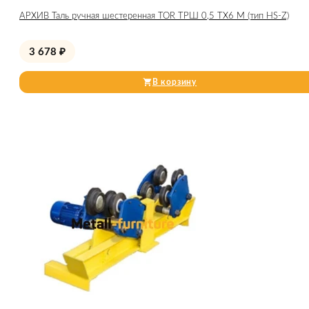
АРХИВ Таль ручная шестеренная TOR ТРШ 0,5 ТХ6 М (тип HS-Z)
3 678
₽
В корзину