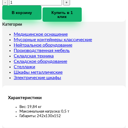
Количество
товара
Таль
В корзину
Купить в 1
клик
ручная
шестеренная
Категории
TOR
ТРШ
Медицинское оснащение
0,5ТХ12
Мусорные контейнеры классические
М
Нейтральное оборудование
(тип
Производственная мебель
C)
Складская техника
Складское оборудование
Стеллажи
Шкафы металлические
Электрические шкафы
Характеристики
Вес: 19,84 кг
Максимальная нагрузка: 0,5 т
Габариты: 242х130х152