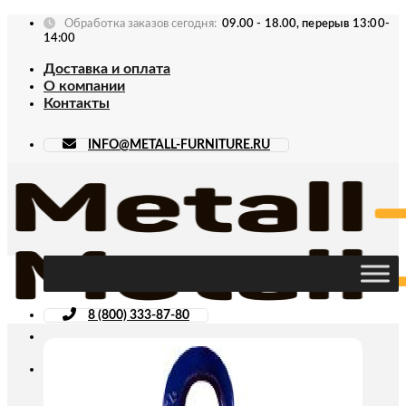
Skip
Обработка заказов сегодня:
09.00 - 18.00, перерыв 13:00-
to
14:00
content
Доставка и оплата
О компании
Контакты
INFO@METALL-FURNITURE.RU
8 (800) 333-87-80
Искать: