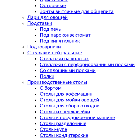
Островные
Зонты вытяжные для общепита
Лари для овощей
Подставки
Под печь
Под пароконвектомат
Под кипятильник
Подтоварники
Стеллажи нейтральные
Стеллажи на колесах
Стеллажи с перфорированными полками
Со сплошными полками
Полки
Производственные столы
С бортом
Столы для кофемашин
Столы для мойки овощей
Столы для сбора отходов
Столы из нержавейки
Столы к посудомоечной машине
Столы разделочные
Столы-купе
Столы кондитерские