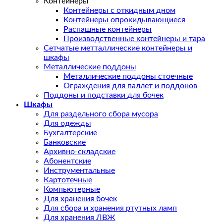
Контейнеры
Контейнеры с откидным дном
Контейнеры опрокидывающиеся
Распашные контейнеры
Производственные контейнеры и тара
Сетчатые метталлические контейнеры и
шкафы
Металлические поддоны
Металлические поддоны стоечные
Ограждения для паллет и поддонов
Поддоны и подставки для бочек
Шкафы
Для раздельного сбора мусора
Для одежды
Бухгалтерские
Банковские
Архивно-складские
Абонентские
Инструментальные
Картотечные
Компьютерные
Для хранения бочек
Для сбора и хранения ртутных ламп
Для хранения ЛВЖ