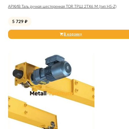
АРХИВ Таль ручная шестеренная TOR ТРШ 2ТХ6 М (тип HS-Z)
5 729
₽
В корзину