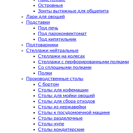
Островные
Зонты вытяжные для общепита
Лари для овощей
Подставки
Под печь
Под пароконвектомат
Под кипятильник
Подтоварники
Стеллажи нейтральные
Стеллажи на колесах
Стеллажи с перфорированными полками
Со сплошными полками
Полки
Производственные столы
С бортом
Столы для кофемашин
Столы для мойки овощей
Столы для сбора отходов
Столы из нержавейки
Столы к посудомоечной машине
Столы разделочные
Столы-купе
Столы кондитерские