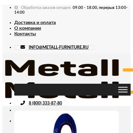
Skip
Обработка заказов сегодня:
09.00 - 18.00, перерыв 13:00-
to
14:00
content
Доставка и оплата
О компании
Контакты
INFO@METALL-FURNITURE.RU
8 (800) 333-87-80
Искать: