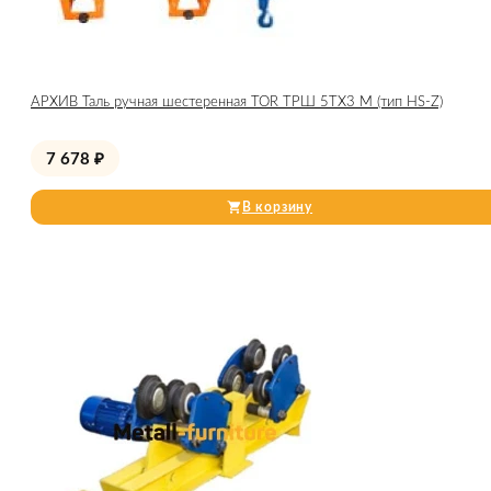
АРХИВ Таль ручная шестеренная TOR ТРШ 5ТХ3 М (тип HS-Z)
7 678
₽
В корзину