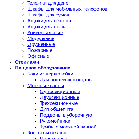
Тележки для денег
Шкафы для мобильных телефонов
Шкафы для сумок
Ящики для ветоши
Ящики для песка
Универсальные
Модульные
Оружейные
Пожарные
Офисные
Стеллажи
Пищевое оборудование
Баки из нержавейки
Для пищевых отходов
Моечные ванны
Односекционные
Двухсекционные
Трехсекционные
Для общепита
Поддоны в уборочную
Рукомойники
Тумбы с моечной ванной
Зонты вытяжные
Пристенные