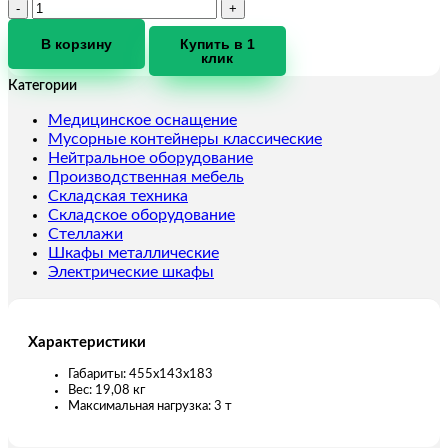
Количество
товара
Таль
В корзину
Купить в 1
клик
ручная
шестеренная
Категории
TOR
ТРШ
Медицинское оснащение
3ТХ3
Мусорные контейнеры классические
М
Нейтральное оборудование
(тип
Производственная мебель
C)
Складская техника
Складское оборудование
Стеллажи
Шкафы металлические
Электрические шкафы
Характеристики
Габариты: 455х143х183
Вес: 19,08 кг
Максимальная нагрузка: 3 т