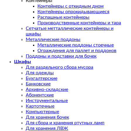
Контейнеры
Контейнеры с откидным дном
Контейнеры опрокидывающиеся
Распашные контейнеры
Производственные контейнеры и тара
Сетчатые метталлические контейнеры и
шкафы
Металлические поддоны
Металлические поддоны стоечные
Ограждения для паллет и поддонов
Поддоны и подставки для бочек
Шкафы
Для раздельного сбора мусора
Для одежды
Бухгалтерские
Банковские
Архивно-складские
Абонентские
Инструментальные
Картотечные
Компьютерные
Для хранения бочек
Для сбора и хранения ртутных ламп
Для хранения ЛВЖ