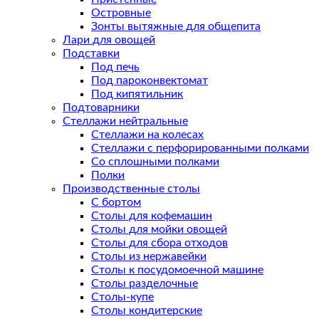
Островные
Зонты вытяжные для общепита
Лари для овощей
Подставки
Под печь
Под пароконвектомат
Под кипятильник
Подтоварники
Стеллажи нейтральные
Стеллажи на колесах
Стеллажи с перфорированными полками
Со сплошными полками
Полки
Производственные столы
С бортом
Столы для кофемашин
Столы для мойки овощей
Столы для сбора отходов
Столы из нержавейки
Столы к посудомоечной машине
Столы разделочные
Столы-купе
Столы кондитерские