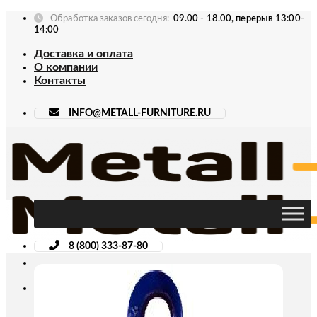
Skip
Обработка заказов сегодня:
09.00 - 18.00, перерыв 13:00-
to
14:00
content
Доставка и оплата
О компании
Контакты
INFO@METALL-FURNITURE.RU
8 (800) 333-87-80
Искать: