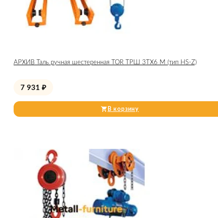
АРХИВ Таль ручная шестеренная TOR ТРШ 3ТХ6 М (тип HS-Z)
7 931
₽
В корзину