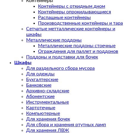
Контейнеры
Контейнеры с откидным дном
Контейнеры опрокидывающиеся
Распашные контейнеры
Производственные контейнеры и тара
Сетчатые метталлические контейнеры и
шкафы
Металлические поддоны
Металлические поддоны стоечные
Ограждения для паллет и поддонов
Поддоны и подставки для бочек
Шкафы
Для раздельного сбора мусора
Для одежды
Бухгалтерские
Банковские
Архивно-складские
Абонентские
Инструментальные
Картотечные
Компьютерные
Для хранения бочек
Для сбора и хранения ртутных ламп
Для хранения ЛВЖ