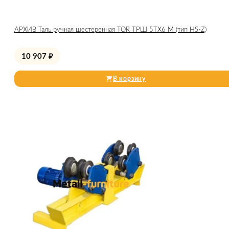
АРХИВ Таль ручная шестеренная TOR ТРШ 5ТХ6 М (тип HS-Z)
10 907
₽
В корзину