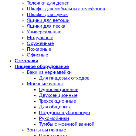
Тележки для денег
Шкафы для мобильных телефонов
Шкафы для сумок
Ящики для ветоши
Ящики для песка
Универсальные
Модульные
Оружейные
Пожарные
Офисные
Стеллажи
Пищевое оборудование
Баки из нержавейки
Для пищевых отходов
Моечные ванны
Односекционные
Двухсекционные
Трехсекционные
Для общепита
Поддоны в уборочную
Рукомойники
Тумбы с моечной ванной
Зонты вытяжные
Пристенные