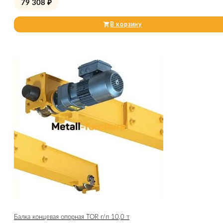
79 308
₽
В корзину
Балка концевая опорная TOR г/п 10,0 т