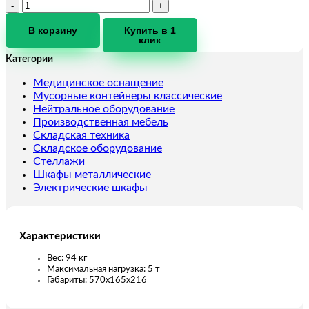
Количество
товара
Таль
В корзину
Купить в 1
клик
ручная
шестеренная
Категории
TOR
ТРШ
Медицинское оснащение
5ТХ18
Мусорные контейнеры классические
М
Нейтральное оборудование
(тип
Производственная мебель
C)
Складская техника
Складское оборудование
Стеллажи
Шкафы металлические
Электрические шкафы
Характеристики
Вес: 94 кг
Максимальная нагрузка: 5 т
Габариты: 570х165х216