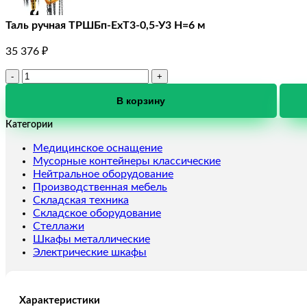
Таль ручная ТРШБп-ЕхТ3-0,5-У3 Н=6 м
35 376
₽
Количество
товара
Таль
В корзину
ручная
Категории
ТРШБп-
ЕхТ3-
Медицинское оснащение
0,5-
Мусорные контейнеры классические
У3
Нейтральное оборудование
Н=6
Производственная мебель
м
Складская техника
Складское оборудование
Стеллажи
Шкафы металлические
Электрические шкафы
Характеристики