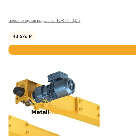
Балка концевая подвесная TOR г/п 3,0 т
43 676
₽