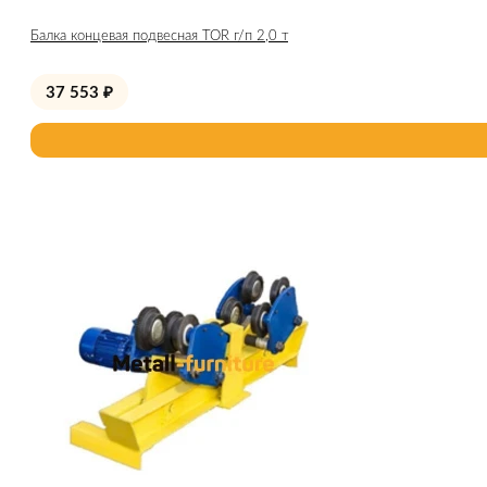
Балка концевая подвесная TOR г/п 2,0 т
37 553
₽