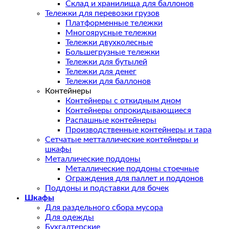
Склад и хранилища для баллонов
Тележки для перевозки грузов
Платформенные тележки
Многоярусные тележки
Тележки двухколесные
Большегрузные тележки
Тележки для бутылей
Тележки для денег
Тележки для баллонов
Контейнеры
Контейнеры с откидным дном
Контейнеры опрокидывающиеся
Распашные контейнеры
Производственные контейнеры и тара
Сетчатые метталлические контейнеры и
шкафы
Металлические поддоны
Металлические поддоны стоечные
Ограждения для паллет и поддонов
Поддоны и подставки для бочек
Шкафы
Для раздельного сбора мусора
Для одежды
Бухгалтерские