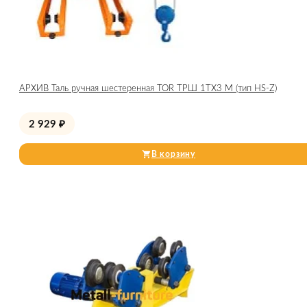
АРХИВ Таль ручная шестеренная TOR ТРШ 1ТХ3 М (тип HS-Z)
2 929
₽
В корзину