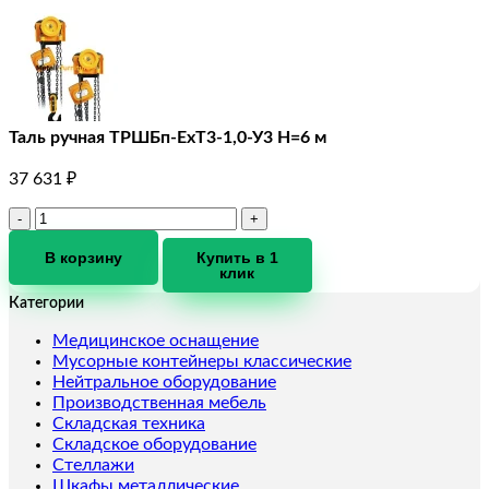
Таль ручная ТРШБп-ЕхТ3-1,0-У3 Н=6 м
37 631
₽
Количество
товара
Таль
В корзину
Купить в 1
клик
ручная
ТРШБп-
Категории
ЕхТ3-
1,0-
Медицинское оснащение
У3
Мусорные контейнеры классические
Н=6
Нейтральное оборудование
м
Производственная мебель
Складская техника
Складское оборудование
Стеллажи
Шкафы металлические