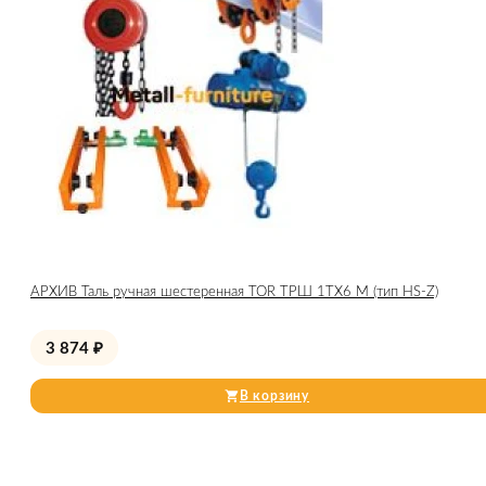
АРХИВ Таль ручная шестеренная TOR ТРШ 1ТХ6 М (тип HS-Z)
3 874
₽
В корзину