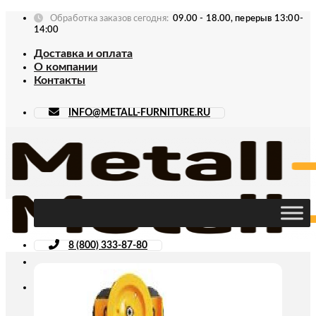
Skip
Обработка заказов сегодня:
09.00 - 18.00, перерыв 13:00-
to
14:00
content
Доставка и оплата
О компании
Контакты
INFO@METALL-FURNITURE.RU
8 (800) 333-87-80
Искать: