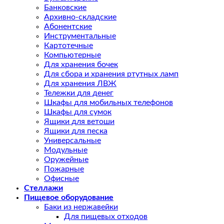
Банковские
Архивно-складские
Абонентские
Инструментальные
Картотечные
Компьютерные
Для хранения бочек
Для сбора и хранения ртутных ламп
Для хранения ЛВЖ
Тележки для денег
Шкафы для мобильных телефонов
Шкафы для сумок
Ящики для ветоши
Ящики для песка
Универсальные
Модульные
Оружейные
Пожарные
Офисные
Стеллажи
Пищевое оборудование
Баки из нержавейки
Для пищевых отходов