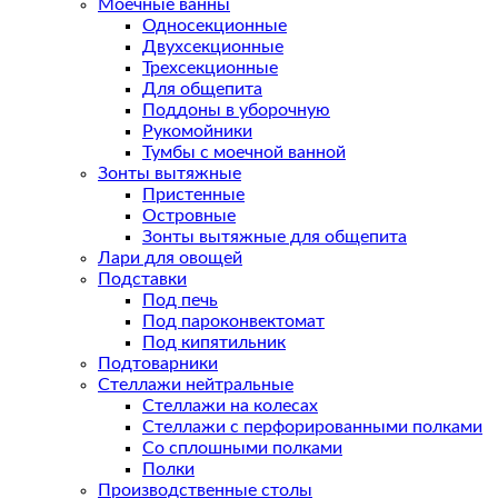
Моечные ванны
Односекционные
Двухсекционные
Трехсекционные
Для общепита
Поддоны в уборочную
Рукомойники
Тумбы с моечной ванной
Зонты вытяжные
Пристенные
Островные
Зонты вытяжные для общепита
Лари для овощей
Подставки
Под печь
Под пароконвектомат
Под кипятильник
Подтоварники
Стеллажи нейтральные
Стеллажи на колесах
Стеллажи с перфорированными полками
Со сплошными полками
Полки
Производственные столы