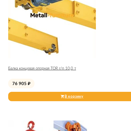
Балка концевая опорная TOR г/п 10,0 т
76 905
₽
В корзину