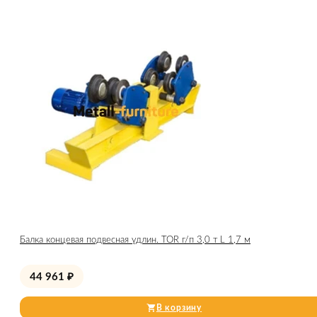
Балка концевая подвесная удлин. TOR г/п 3,0 т L 1,7 м
44 961
₽
В корзину