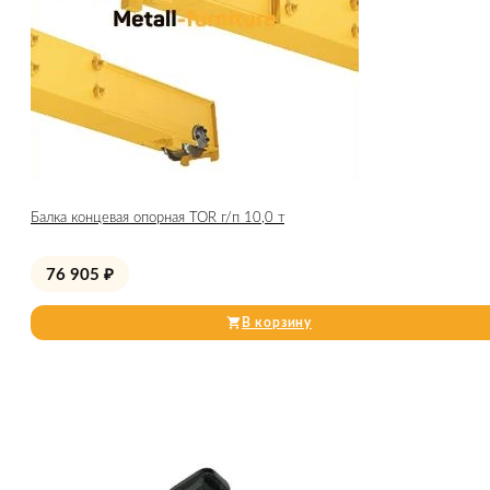
Балка концевая опорная TOR г/п 10,0 т
76 905
₽
В корзину