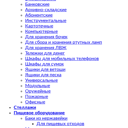
Банковские
Архивно-складские
Абонентские
Инструментальные
Картотечные
Компьютерные
Для хранения бочек
Для сбора и хранения ртутных ламп
Для хранения ЛВЖ
Тележки для денег
Шкафы для мобильных телефонов
Шкафы для сумок
Ящики для ветоши
Ящики для песка
Универсальные
Модульные
Оружейные
Пожарные
Офисные
Стеллажи
Пищевое оборудование
Баки из нержавейки
Для пищевых отходов