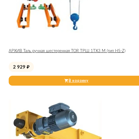
АРХИВ Таль ручная шестеренная TOR ТРШ 1ТХ3 М (тип HS-Z)
2 929
₽
В корзину