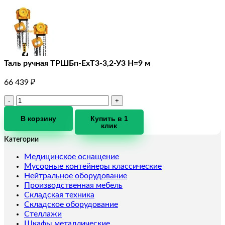
Таль ручная ТРШБп-ЕхТ3-3,2-У3 Н=9 м
66 439
₽
Количество
товара
Таль
В корзину
Купить в 1
клик
ручная
ТРШБп-
Категории
ЕхТ3-
3,2-
Медицинское оснащение
У3
Мусорные контейнеры классические
Н=9
Нейтральное оборудование
м
Производственная мебель
Складская техника
Складское оборудование
Стеллажи
Шкафы металлические