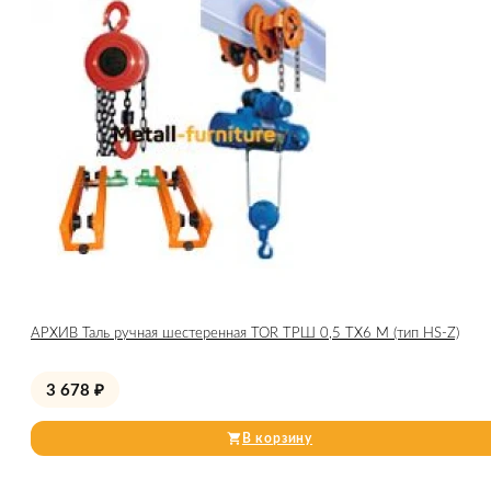
АРХИВ Таль ручная шестеренная TOR ТРШ 0,5 ТХ6 М (тип HS-Z)
3 678
₽
В корзину