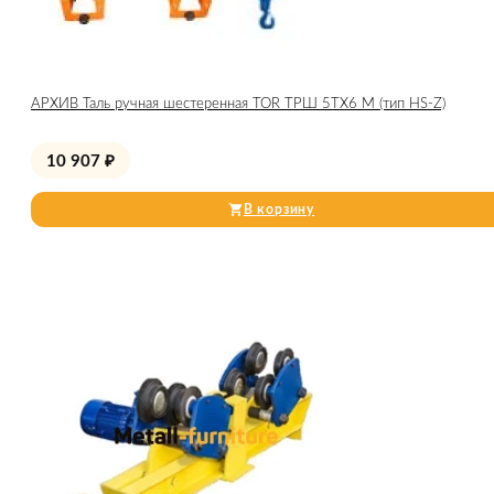
АРХИВ Таль ручная шестеренная TOR ТРШ 5ТХ6 М (тип HS-Z)
10 907
₽
В корзину