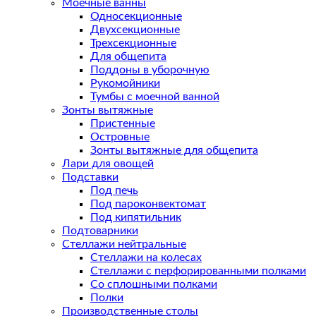
Моечные ванны
Односекционные
Двухсекционные
Трехсекционные
Для общепита
Поддоны в уборочную
Рукомойники
Тумбы с моечной ванной
Зонты вытяжные
Пристенные
Островные
Зонты вытяжные для общепита
Лари для овощей
Подставки
Под печь
Под пароконвектомат
Под кипятильник
Подтоварники
Стеллажи нейтральные
Стеллажи на колесах
Стеллажи с перфорированными полками
Со сплошными полками
Полки
Производственные столы