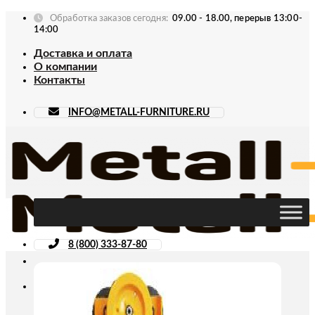
Skip
Обработка заказов сегодня:
09.00 - 18.00, перерыв 13:00-
to
14:00
content
Доставка и оплата
О компании
Контакты
INFO@METALL-FURNITURE.RU
8 (800) 333-87-80
Искать: