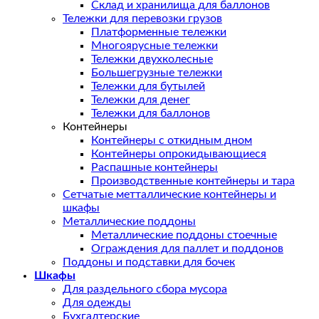
Склад и хранилища для баллонов
Тележки для перевозки грузов
Платформенные тележки
Многоярусные тележки
Тележки двухколесные
Большегрузные тележки
Тележки для бутылей
Тележки для денег
Тележки для баллонов
Контейнеры
Контейнеры с откидным дном
Контейнеры опрокидывающиеся
Распашные контейнеры
Производственные контейнеры и тара
Сетчатые метталлические контейнеры и
шкафы
Металлические поддоны
Металлические поддоны стоечные
Ограждения для паллет и поддонов
Поддоны и подставки для бочек
Шкафы
Для раздельного сбора мусора
Для одежды
Бухгалтерские