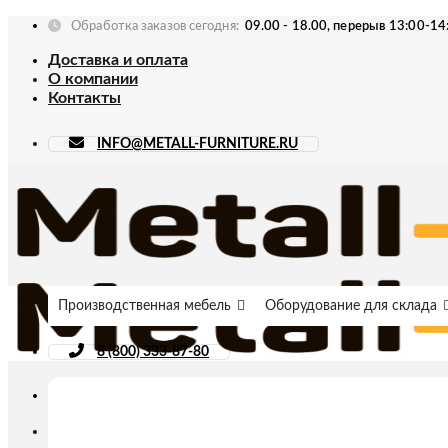
Skip
Обработка заказов сегодня:
09.00 - 18.00, перерыв 13:00-14
to
Доставка и оплата
content
О компании
Контакты
INFO@METALL-FURNITURE.RU
Производственная мебель
Оборудование для склада
8 (800) 333-87-80
Искать: