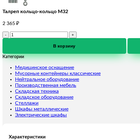
Талреп кольцо-кольцо М32
2 365
₽
Количество
товара
Талреп
В корзину
кольцо-
Категории
кольцо
М32
Медицинское оснащение
Мусорные контейнеры классические
Нейтральное оборудование
Производственная мебель
Складская техника
Складское оборудование
Стеллажи
Шкафы металлические
Электрические шкафы
Характеристики