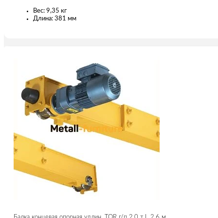
Вес: 9,35 кг
Длина: 381 мм
Балка концевая опорная удлин. TOR г/п 2,0 т L 2,6 м