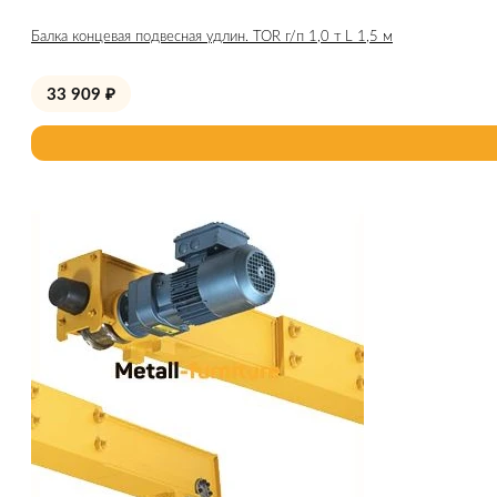
Балка концевая подвесная удлин. TOR г/п 1,0 т L 1,5 м
33 909
₽