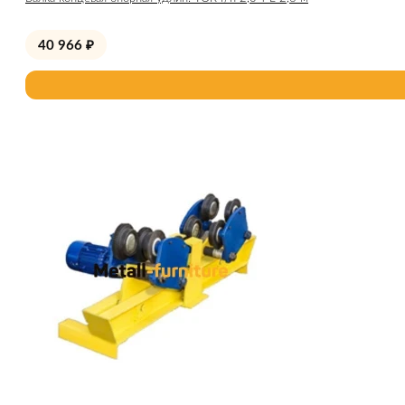
40 966
₽