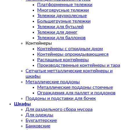
Платформенные тележки
Многоярусные тележки
Тележки двухколесные
Большегрузные тележки
Тележки для бутылей
Тележки для денег
Тележки для баллонов
Контейнеры
Контейнеры с откидным дном
Контейнеры опрокидывающиеся
Распашные контейнеры
Производственные контейнеры и тара
Сетчатые метталлические контейнеры и
шкафы
Металлические поддоны
Металлические поддоны стоечные
Ограждения для паллет и поддонов
Поддоны и подставки для бочек
Шкафы
Для раздельного сбора мусора
Для одежды
Бухгалтерские
Банковские