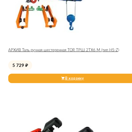
АРХИВ Таль ручная шестеренная TOR ТРШ 2ТХ6 М (тип HS-Z)
5 729
₽
В корзину