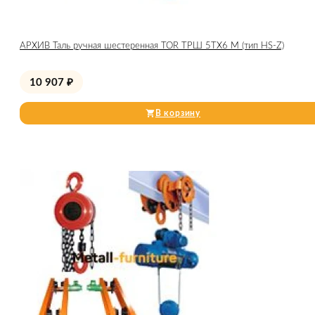
АРХИВ Таль ручная шестеренная TOR ТРШ 5ТХ6 М (тип HS-Z)
10 907
₽
В корзину