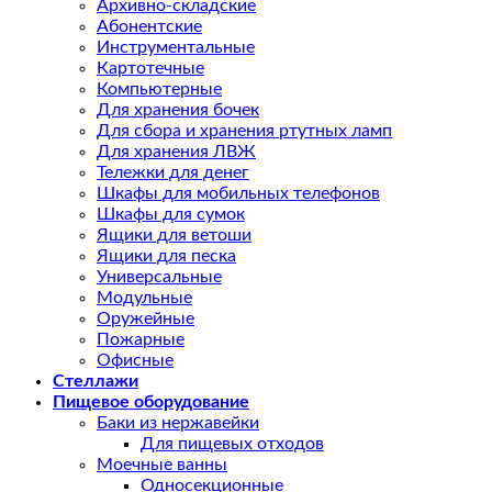
Архивно-складские
Абонентские
Инструментальные
Картотечные
Компьютерные
Для хранения бочек
Для сбора и хранения ртутных ламп
Для хранения ЛВЖ
Тележки для денег
Шкафы для мобильных телефонов
Шкафы для сумок
Ящики для ветоши
Ящики для песка
Универсальные
Модульные
Оружейные
Пожарные
Офисные
Стеллажи
Пищевое оборудование
Баки из нержавейки
Для пищевых отходов
Моечные ванны
Односекционные