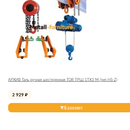
АРХИВ Таль ручная шестеренная TOR ТРШ 1ТХ3 М (тип HS-Z)
2 929
₽
В корзину