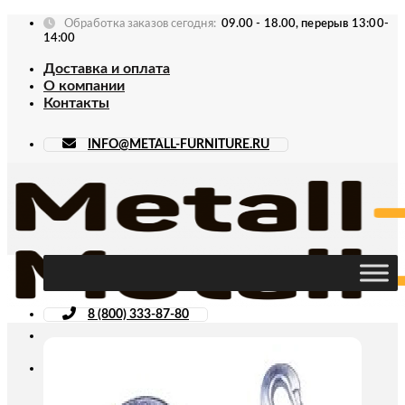
Skip
Обработка заказов сегодня:
09.00 - 18.00, перерыв 13:00-
to
14:00
content
Доставка и оплата
О компании
Контакты
INFO@METALL-FURNITURE.RU
8 (800) 333-87-80
Искать: