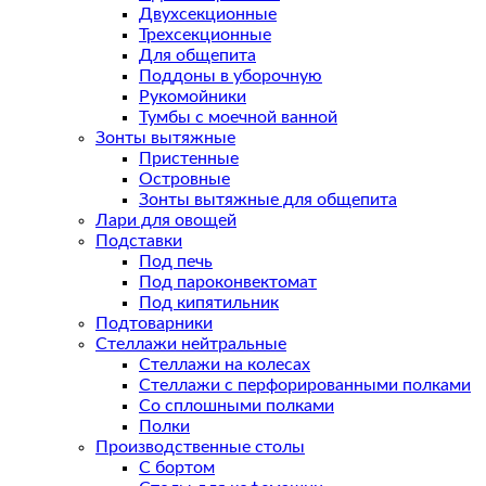
Двухсекционные
Трехсекционные
Для общепита
Поддоны в уборочную
Рукомойники
Тумбы с моечной ванной
Зонты вытяжные
Пристенные
Островные
Зонты вытяжные для общепита
Лари для овощей
Подставки
Под печь
Под пароконвектомат
Под кипятильник
Подтоварники
Стеллажи нейтральные
Стеллажи на колесах
Стеллажи с перфорированными полками
Со сплошными полками
Полки
Производственные столы
С бортом