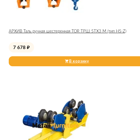
АРХИВ Таль ручная шестеренная TOR ТРШ 5ТХ3 М (тип HS-Z)
7 678
₽
В корзину