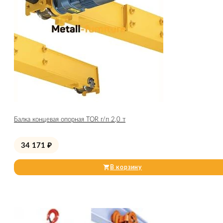
Балка концевая опорная TOR г/п 2,0 т
34 171
₽
В корзину