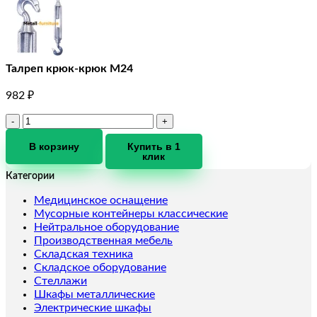
Талреп крюк-крюк М24
982
₽
Количество
товара
Талреп
В корзину
Купить в 1
клик
крюк-
крюк
Категории
М24
Медицинское оснащение
Мусорные контейнеры классические
Нейтральное оборудование
Производственная мебель
Складская техника
Складское оборудование
Стеллажи
Шкафы металлические
Электрические шкафы