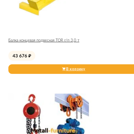
Балка концевая подвесная TOR г/п 3,0 т
43 676
₽
В корзину