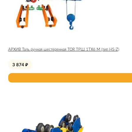
АРХИВ Таль ручная шестеренная TOR ТРШ 1ТХ6 М (тип HS-Z)
3 874
₽