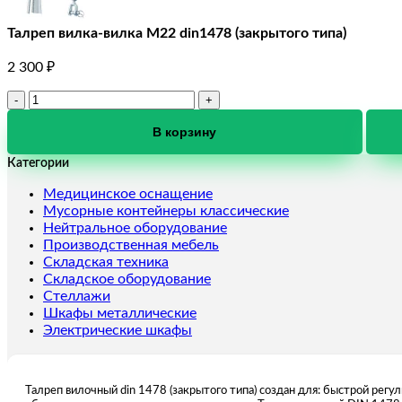
Талреп вилка-вилка М22 din1478 (закрытого типа)
2 300
₽
Количество
товара
Талреп
В корзину
вилка-
Категории
вилка
М22
Медицинское оснащение
din1478
Мусорные контейнеры классические
(закрытого
Нейтральное оборудование
типа)
Производственная мебель
Складская техника
Складское оборудование
Стеллажи
Шкафы металлические
Электрические шкафы
Талреп вилочный din 1478 (закрытого типа) создан для: быстрой рег