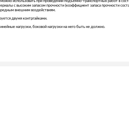
8 можно использовать при проведении подъемно-транспортных работ в сост
ериалы с высоким запасом прочности (коэффициент запаса прочности соста
 вредным внешним воздействиям.
руется двумя контргайками.
инейные нагрузки, боковой нагрузки на него быть не должно.