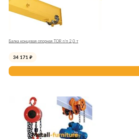
Балка концевая опорная TOR г/п 2,0 т
34 171
₽