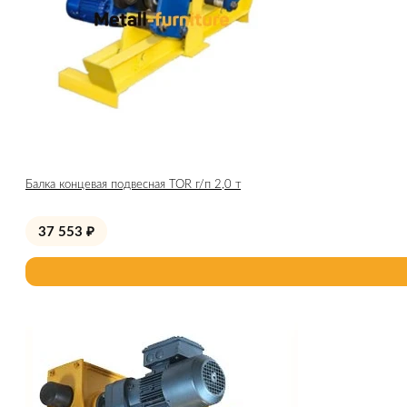
Балка концевая подвесная TOR г/п 2,0 т
37 553
₽