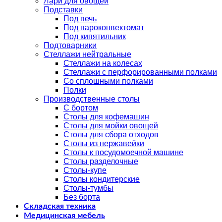
Лари для овощей
Подставки
Под печь
Под пароконвектомат
Под кипятильник
Подтоварники
Стеллажи нейтральные
Стеллажи на колесах
Стеллажи с перфорированными полками
Со сплошными полками
Полки
Производственные столы
С бортом
Столы для кофемашин
Столы для мойки овощей
Столы для сбора отходов
Столы из нержавейки
Столы к посудомоечной машине
Столы разделочные
Столы-купе
Столы кондитерские
Столы-тумбы
Без борта
Складская техника
Медицинская мебель