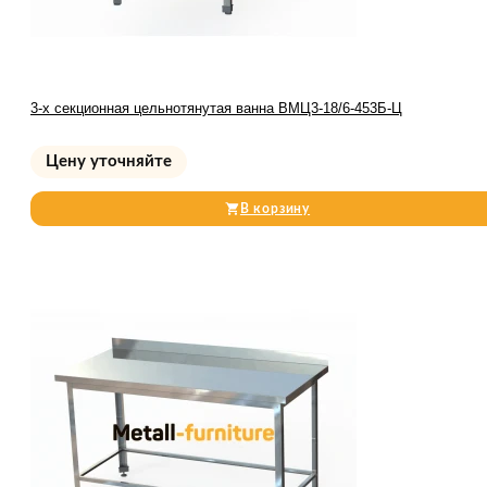
3-х секционная цельнотянутая ванна ВМЦ3-18/6-453Б-Ц
Цену уточняйте
В корзину