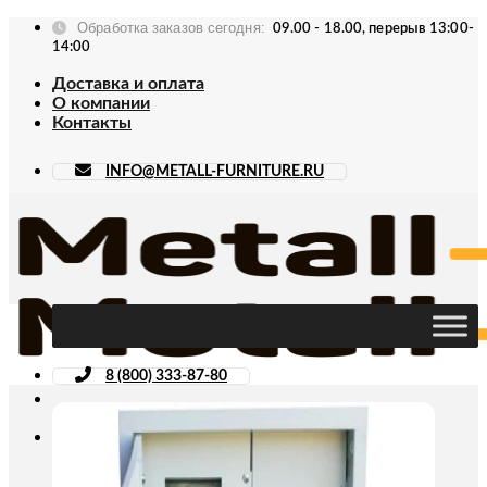
Skip
Обработка заказов сегодня:
09.00 - 18.00, перерыв 13:00-
to
14:00
content
Доставка и оплата
О компании
Контакты
INFO@METALL-FURNITURE.RU
8 (800) 333-87-80
Искать: