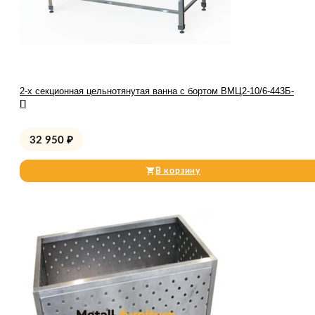
2-х секционная цельнотянутая ванна с бортом ВМЦ2-10/6-443Б-
П
32 950
₽
В корзину