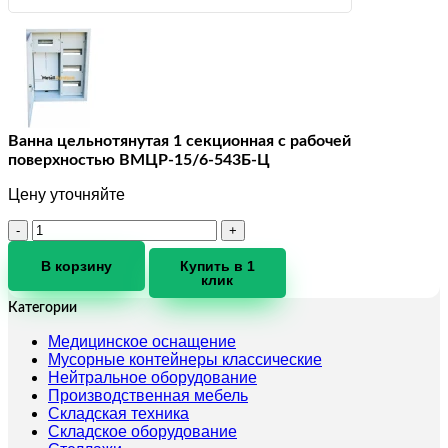
Ванна цельнотянутая 1 секционная с рабочей
поверхностью ВМЦР-15/6-543Б-Ц
Цену уточняйте
Количество
товара
Ванна
В корзину
Купить в 1
клик
цельнотянутая
1
Категории
секционная
с
Медицинское оснащение
рабочей
Мусорные контейнеры классические
поверхностью
Нейтральное оборудование
ВМЦР-15/6-
Производственная мебель
543Б-
Складская техника
Ц
Складское оборудование