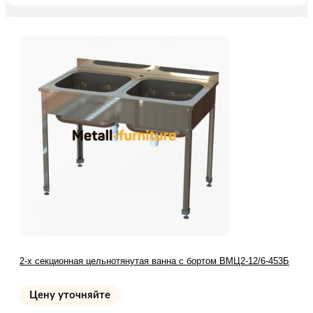
2-х секционная цельнотянутая ванна с бортом ВМЦ2-12/6-453Б
Цену уточняйте