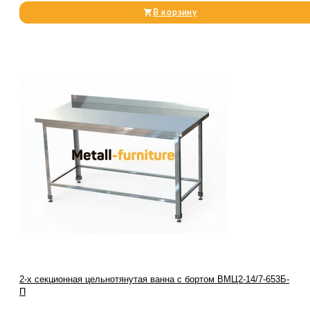
В корзину
2-х секционная цельнотянутая ванна с бортом ВМЦ2-14/7-653Б-
П