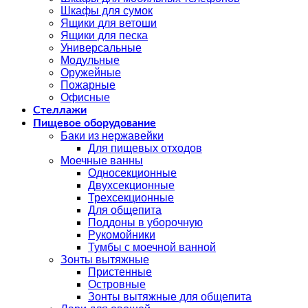
Шкафы для сумок
Ящики для ветоши
Ящики для песка
Универсальные
Модульные
Оружейные
Пожарные
Офисные
Стеллажи
Пищевое оборудование
Баки из нержавейки
Для пищевых отходов
Моечные ванны
Односекционные
Двухсекционные
Трехсекционные
Для общепита
Поддоны в уборочную
Рукомойники
Тумбы с моечной ванной
Зонты вытяжные
Пристенные
Островные
Зонты вытяжные для общепита