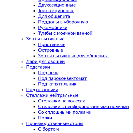
Двухсекционные
Трехсекционные
Для общепита
Поддоны в уборочную
Рукомойники
Тумбы с моечной ванной
Зонты вытяжные
Пристенные
Островные
Зонты вытяжные для общепита
Лари для овощей
Подставки
Под печь
Под пароконвектомат
Под кипятильник
Подтоварники
Стеллажи нейтральные
Стеллажи на колесах
Стеллажи с перфорированными полками
Со сплошными полками
Полки
Производственные столы
С бортом