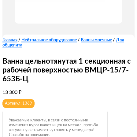
Главная
/
Нейтральное оборудование
/
Ванны моечные
/
Для
общепита
Ванна цельнотянутая 1 секционная с
рабочей поверхностью ВМЦР-15/7-
653Б-Ц
13 300
₽
Артикул: 1369
Уважаемые клиенты, в связи с постоянными
изменения курса валют и цен на металл, просьба
актуальную стоимость уточнять у менеджера!
Спасибо за понимание.