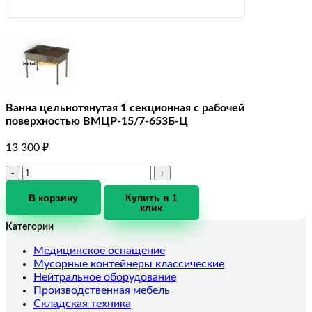
Ванна цельнотянутая 1 секционная с рабочей
поверхностью ВМЦР-15/7-653Б-Ц
13 300
₽
Количество
товара
Ванна
В корзину
Купить в 1
клик
цельнотянутая
1
Категории
секционная
с
Медицинское оснащение
рабочей
Мусорные контейнеры классические
поверхностью
Нейтральное оборудование
ВМЦР-15/7-
Производственная мебель
653Б-
Складская техника