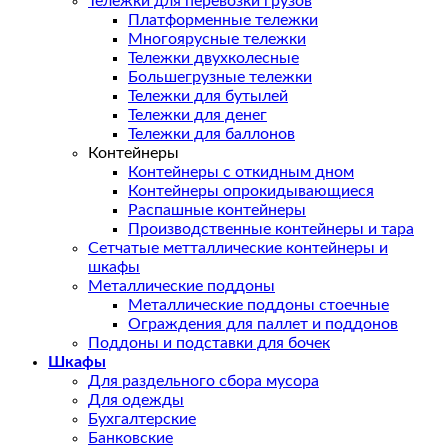
Тележки для перевозки грузов
Платформенные тележки
Многоярусные тележки
Тележки двухколесные
Большегрузные тележки
Тележки для бутылей
Тележки для денег
Тележки для баллонов
Контейнеры
Контейнеры с откидным дном
Контейнеры опрокидывающиеся
Распашные контейнеры
Производственные контейнеры и тара
Сетчатые метталлические контейнеры и
шкафы
Металлические поддоны
Металлические поддоны стоечные
Ограждения для паллет и поддонов
Поддоны и подставки для бочек
Шкафы
Для раздельного сбора мусора
Для одежды
Бухгалтерские
Банковские