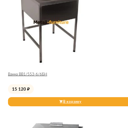
Ванна ВВ1/553-6/6БН
15 120
₽
В корзину