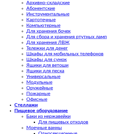
Архивно-складские
Абонентские
Инструментальные
Картотечные
Компьютерные
Для хранения бочек
Для сбора и хранения ртутных ламп
Для хранения ЛВЖ
Тележки для денег
Шкафы для мобильных телефонов
Шкафы для сумок
Ящики для ветоши
Ящики для песка
Универсальные
Модульные
Оружейные
Пожарные
Офисные
Стеллажи
Пищевое оборудование
Баки из нержавейки
Для пищевых отходов
Моечные ванны
Односекционные