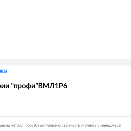
пита
ерии “профи”ВМЛ1Р6
цен на металл, просьба актуальную стоимость уточнять у менеджера!