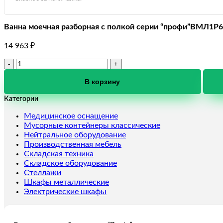
Ванна моечная разборная с полкой серии “профи”ВМЛ1Р6
14 963
₽
Количество
товара
Ванна
В корзину
моечная
Категории
разборная
с
Медицинское оснащение
полкой
Мусорные контейнеры классические
серии
Нейтральное оборудование
"профи"ВМЛ1Р6
Производственная мебель
Складская техника
Складское оборудование
Стеллажи
Шкафы металлические
Электрические шкафы