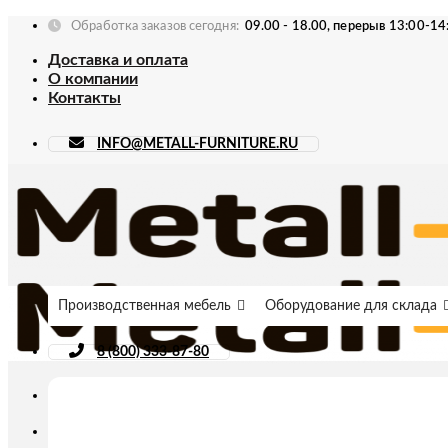
Skip
Обработка заказов сегодня:
09.00 - 18.00, перерыв 13:00-14
to
Доставка и оплата
content
О компании
Контакты
INFO@METALL-FURNITURE.RU
Производственная мебель
Оборудование для склада
8 (800) 333-87-80
Искать: