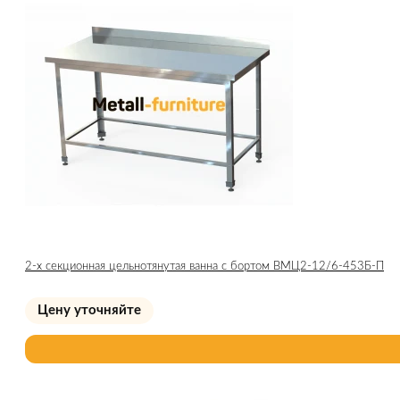
2-х секционная цельнотянутая ванна с бортом ВМЦ2-12/6-453Б-П
Цену уточняйте