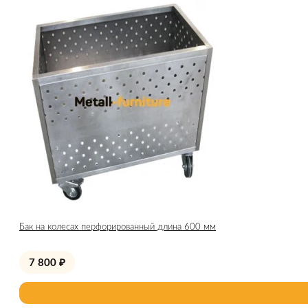
Бак на колесах перфорированный длина 600 мм
7 800
₽