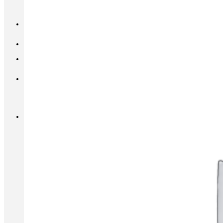
INFO@METALL-FURNITURE.RU
8 (800) 333-87-80
Корзина
Корзина пуста.