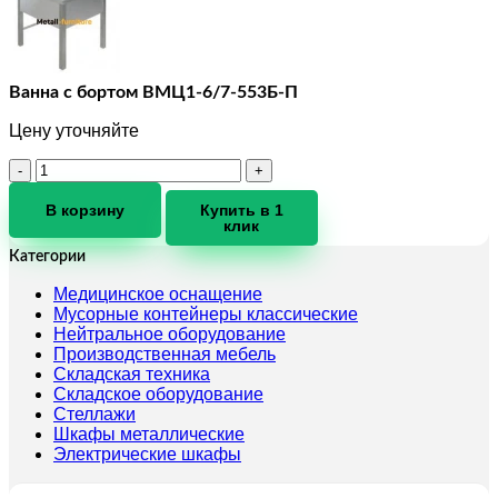
Ванна с бортом ВМЦ1-6/7-553Б-П
Цену уточняйте
Количество
товара
Ванна
В корзину
Купить в 1
клик
с
бортом
Категории
ВМЦ1-
6/7-
Медицинское оснащение
553Б-
Мусорные контейнеры классические
П
Нейтральное оборудование
Производственная мебель
Складская техника
Складское оборудование
Стеллажи
Шкафы металлические
Электрические шкафы