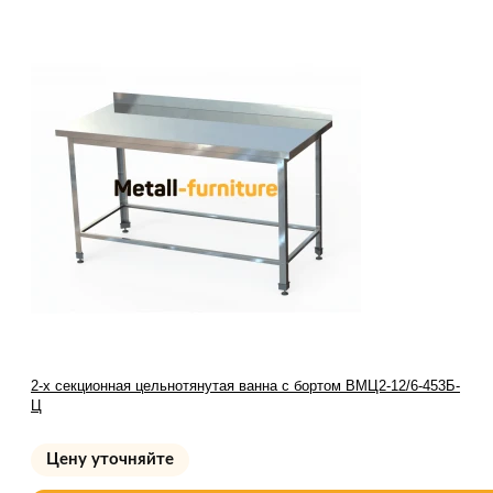
2-х секционная цельнотянутая ванна с бортом ВМЦ2-12/6-453Б-
Ц
Цену уточняйте