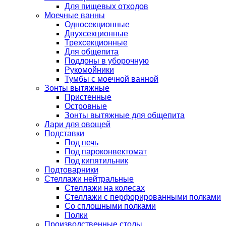
Для пищевых отходов
Моечные ванны
Односекционные
Двухсекционные
Трехсекционные
Для общепита
Поддоны в уборочную
Рукомойники
Тумбы с моечной ванной
Зонты вытяжные
Пристенные
Островные
Зонты вытяжные для общепита
Лари для овощей
Подставки
Под печь
Под пароконвектомат
Под кипятильник
Подтоварники
Стеллажи нейтральные
Стеллажи на колесах
Стеллажи с перфорированными полками
Со сплошными полками
Полки
Производственные столы