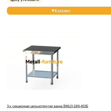
В корзину
3-х секционная цельнотянутая ванна ВМЦ3-18/6-453Б