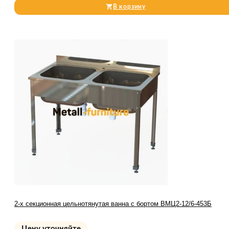
В корзину
2-х секционная цельнотянутая ванна с бортом ВМЦ2-12/6-453Б
Цену уточняйте