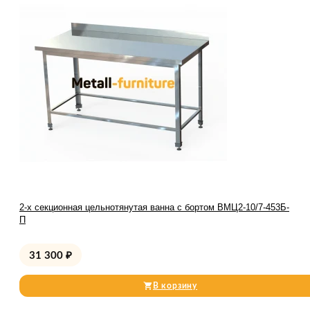
2-х секционная цельнотянутая ванна с бортом ВМЦ2-10/7-453Б-
П
31 300
₽
В корзину