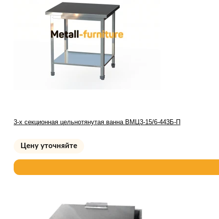
3-х секционная цельнотянутая ванна ВМЦ3-15/6-443Б-П
Цену уточняйте