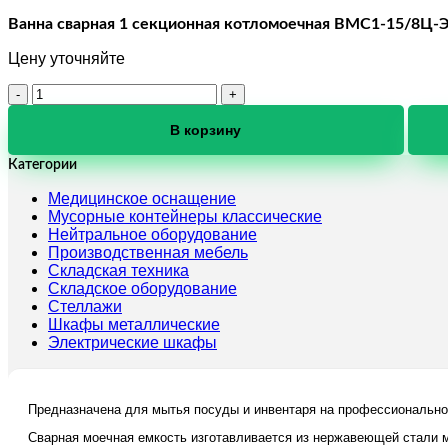
Ванна сварная 1 секционная котломоечная ВМС1-15/8Ц-
Цену уточняйте
Количество
товара
Ванна
В корзину
сварная
1
Категории
секционная
Медицинское оснащение
котломоечная
Мусорные контейнеры классические
ВМС1-
Нейтральное оборудование
15/8Ц-
Производственная мебель
Э
Складская техника
Складское оборудование
Стеллажи
Шкафы металлические
Электрические шкафы
Предназначена для мытья посуды и инвентаря на профессионально
Сварная моечная емкость изготавливается из нержавеющей стали ма