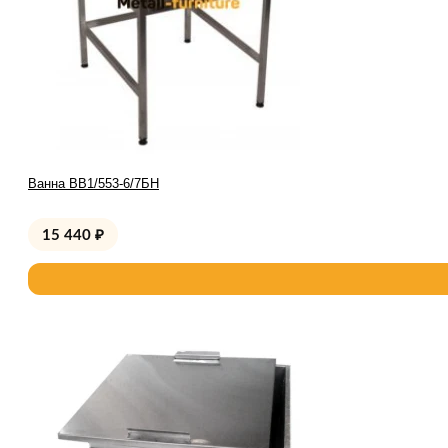
Ванна ВВ1/553-6/7БН
15 440
₽