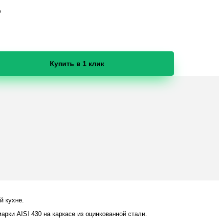
Э
Купить в 1 клик
й кухне.
рки AISI 430 на каркасе из оцинкованной стали.