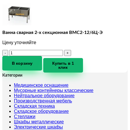
Ванна сварная 2-х секционная ВМС2-12/6Ц-Э
Цену уточняйте
Количество
товара
Ванна
В корзину
Купить в 1
клик
сварная
2-
Категории
х
секционная
Медицинское оснащение
ВМС2-
Мусорные контейнеры классические
12/6Ц-
Нейтральное оборудование
Э
Производственная мебель
Складская техника
Складское оборудование
Стеллажи
Шкафы металлические
Электрические шкафы