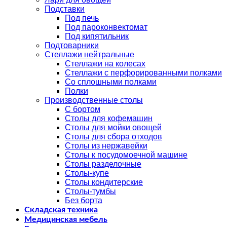
Подставки
Под печь
Под пароконвектомат
Под кипятильник
Подтоварники
Стеллажи нейтральные
Стеллажи на колесах
Стеллажи с перфорированными полками
Со сплошными полками
Полки
Производственные столы
С бортом
Столы для кофемашин
Столы для мойки овощей
Столы для сбора отходов
Столы из нержавейки
Столы к посудомоечной машине
Столы разделочные
Столы-купе
Столы кондитерские
Столы-тумбы
Без борта
Складская техника
Медицинская мебель