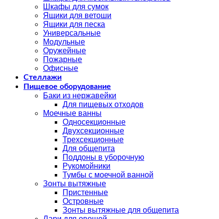
Шкафы для сумок
Ящики для ветоши
Ящики для песка
Универсальные
Модульные
Оружейные
Пожарные
Офисные
Стеллажи
Пищевое оборудование
Баки из нержавейки
Для пищевых отходов
Моечные ванны
Односекционные
Двухсекционные
Трехсекционные
Для общепита
Поддоны в уборочную
Рукомойники
Тумбы с моечной ванной
Зонты вытяжные
Пристенные
Островные
Зонты вытяжные для общепита
Лари для овощей