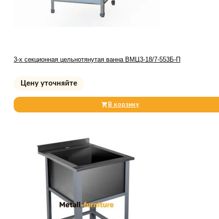
3-х секционная цельнотянутая ванна ВМЦ3-18/7-553Б-П
Цену уточняйте
В корзину