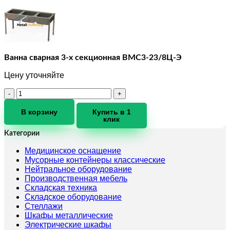
Ванна сварная 3-х секционная ВМС3-23/8Ц-Э
Цену уточняйте
Количество
товара
Ванна
В корзину
Купить в 1
клик
сварная
3-
Категории
х
секционная
Медицинское оснащение
ВМС3-
Мусорные контейнеры классические
23/8Ц-
Нейтральное оборудование
Э
Производственная мебель
Складская техника
Складское оборудование
Стеллажи
Шкафы металлические
Электрические шкафы