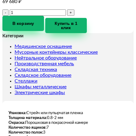
69 680
₽
Количество
товара
Верстак
В корзину
Купить в 1
клик
PROFI
W
Категории
WT180.WD5.WD1.121
Медицинское оснащение
Мусорные контейнеры классические
Нейтральное оборудование
Производственная мебель
Складская техника
Складское оборудование
Стеллажи
Шкафы металлические
Электрические шкафы
Упаковка:
Стрейч или пупырчатая пленка
Толщина материала:
0.8-2 мм
Окраска:
Порошковая в покрасочной камере
Количество ящиков:
7
Количество полок:
3