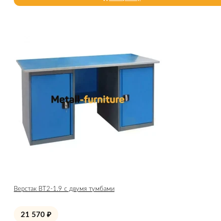
Верстак ВТ2-1.9 с двумя тумбами
21 570
₽