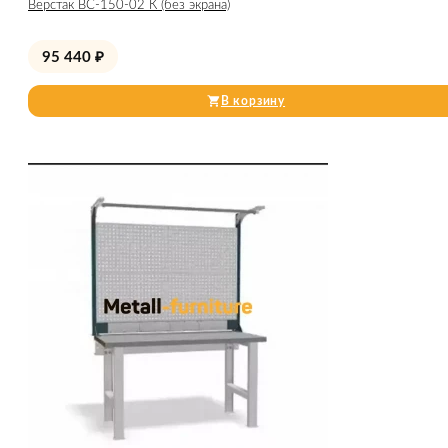
Верстак ВС-150-02 К (без экрана)
95 440
₽
В корзину