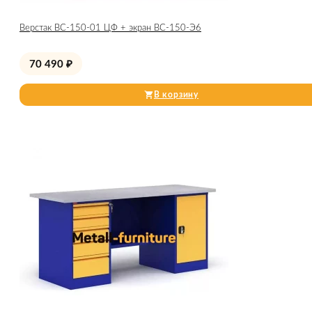
Верстак ВС-150-01 ЦФ + экран ВС-150-Э6
70 490
₽
В корзину