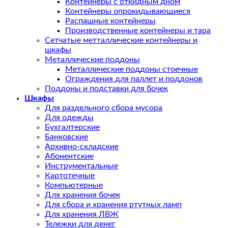
Контейнеры с откидным дном
Контейнеры опрокидывающиеся
Распашные контейнеры
Производственные контейнеры и тара
Сетчатые метталлические контейнеры и
шкафы
Металлические поддоны
Металлические поддоны стоечные
Ограждения для паллет и поддонов
Поддоны и подставки для бочек
Шкафы
Для раздельного сбора мусора
Для одежды
Бухгалтерские
Банковские
Архивно-складские
Абонентские
Инструментальные
Картотечные
Компьютерные
Для хранения бочек
Для сбора и хранения ртутных ламп
Для хранения ЛВЖ
Тележки для денег