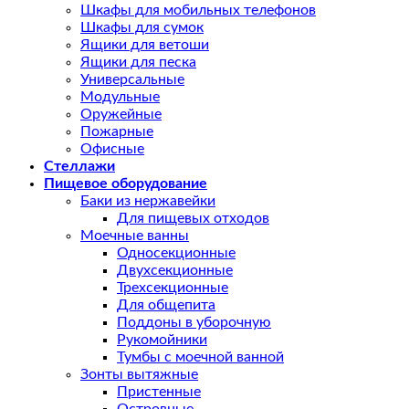
Шкафы для мобильных телефонов
Шкафы для сумок
Ящики для ветоши
Ящики для песка
Универсальные
Модульные
Оружейные
Пожарные
Офисные
Стеллажи
Пищевое оборудование
Баки из нержавейки
Для пищевых отходов
Моечные ванны
Односекционные
Двухсекционные
Трехсекционные
Для общепита
Поддоны в уборочную
Рукомойники
Тумбы с моечной ванной
Зонты вытяжные
Пристенные