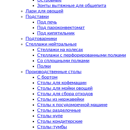
Островные
Зонты вытяжные для общепита
Лари для овощей
Подставки
Под печь
Под пароконвектомат
Под кипятильник
Подтоварники
Стеллажи нейтральные
Стеллажи на колесах
Стеллажи с перфорированными полками
Со сплошными полками
Полки
Производственные столы
С бортом
Столы для кофемашин
Столы для мойки овощей
Столы для сбора отходов
Столы из нержавейки
Столы к посудомоечной машине
Столы разделочные
Столы-купе
Столы кондитерские
Столы-тумбы