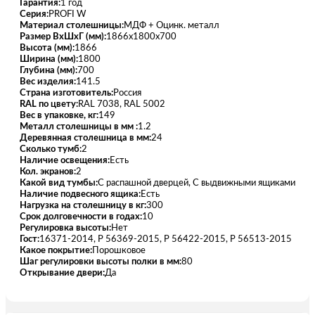
Гарантия:
1 год
Серия:
PROFI W
Материал столешницы:
МДФ + Оцинк. металл
Размер ВхШхГ (мм):
1866х1800х700
Высота (мм):
1866
Ширина (мм):
1800
Глубина (мм):
700
Вес изделия:
141.5
Страна изготовитель:
Россия
RAL по цвету:
RAL 7038, RAL 5002
Вес в упаковке, кг:
149
Металл столешницы в мм :
1.2
Деревянная столешница в мм:
24
Сколько тумб:
2
Наличие освещения:
Есть
Кол. экранов:
2
Какой вид тумбы:
С распашной дверцей, С выдвижными ящиками
Наличие подвесного ящика:
Есть
Нагрузка на столешницу в кг:
300
Срок долговечности в годах:
10
Регулировка высоты:
Нет
Гост:
16371-2014, Р 56369-2015, Р 56422-2015, Р 56513-2015
Какое покрытие:
Порошковое
Шаг регулировки высоты полки в мм:
80
Открывание двери:
Да