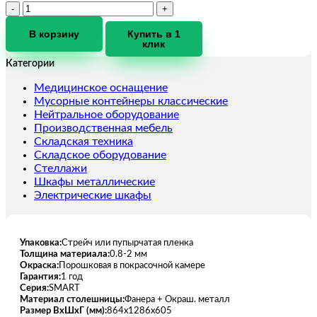
Количество
товара
Верстак
В корзину
Купить в 1
клик
SMART
1280.1-
Категории
1.S1.0
Медицинское оснащение
Мусорные контейнеры классические
Нейтральное оборудование
Производственная мебель
Складская техника
Складское оборудование
Стеллажи
Шкафы металлические
Электрические шкафы
Упаковка:
Стрейч или пупырчатая пленка
Толщина материала:
0.8-2 мм
Окраска:
Порошковая в покрасочной камере
Гарантия:
1 год
Серия:
SMART
Материал столешницы:
Фанера + Окраш. металл
Размер ВхШхГ (мм):
864x1286x605