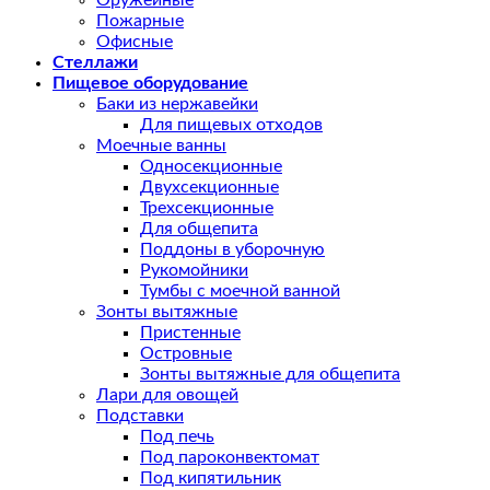
Оружейные
Пожарные
Офисные
Стеллажи
Пищевое оборудование
Баки из нержавейки
Для пищевых отходов
Моечные ванны
Односекционные
Двухсекционные
Трехсекционные
Для общепита
Поддоны в уборочную
Рукомойники
Тумбы с моечной ванной
Зонты вытяжные
Пристенные
Островные
Зонты вытяжные для общепита
Лари для овощей
Подставки
Под печь
Под пароконвектомат
Под кипятильник