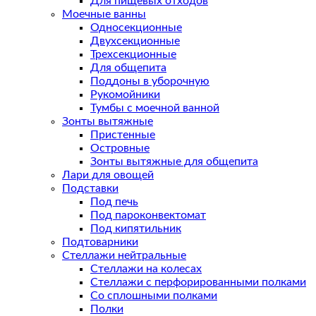
Для пищевых отходов
Моечные ванны
Односекционные
Двухсекционные
Трехсекционные
Для общепита
Поддоны в уборочную
Рукомойники
Тумбы с моечной ванной
Зонты вытяжные
Пристенные
Островные
Зонты вытяжные для общепита
Лари для овощей
Подставки
Под печь
Под пароконвектомат
Под кипятильник
Подтоварники
Стеллажи нейтральные
Стеллажи на колесах
Стеллажи с перфорированными полками
Со сплошными полками
Полки