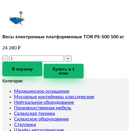
Весы электронные платформенные TOR PS-500 500 кг
24 280
₽
Количество
товара
Весы
В корзину
Купить в 1
клик
электронные
платформенные
Категории
TOR
PS-
Медицинское оснащение
500
Мусорные контейнеры классические
500
Нейтральное оборудование
кг
Производственная мебель
Складская техника
Складское оборудование
Стеллажи
Шкафы металлические