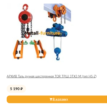
АРХИВ Таль ручная шестеренная TOR ТРШ 3ТХ3 М (тип HS-Z)
5 190
₽
В корзину