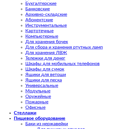
Бухгалтерские
Банковские
Архивно-складские
Абонентские
Инструментальные
Картотечные
Компьютерные
Для хранения бочек
Для сбора и хранения ртутных ламп
Для хранения ЛВЖ
Тележки для денег
Шкафы для мобильных телефонов
Шкафы для сумок
Ящики для ветоши
Ящики для песка
Универсальные
Модульные
Оружейные
Пожарные
Офисные
Стеллажи
Пищевое оборудование
Баки из нержавейки