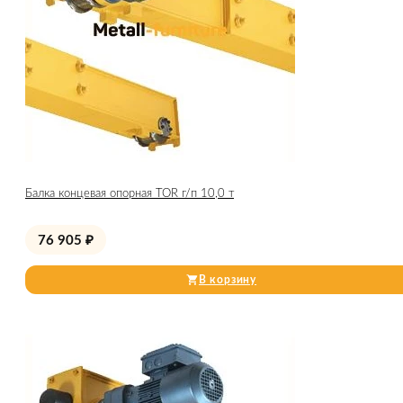
Балка концевая опорная TOR г/п 10,0 т
76 905
₽
В корзину