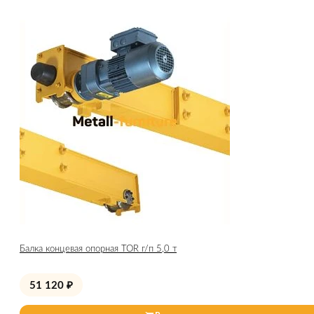
Балка концевая опорная TOR г/п 5,0 т
51 120
₽