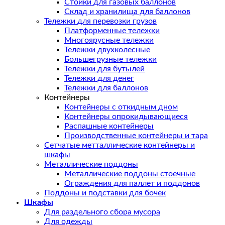
Стойки для газовых баллонов
Склад и хранилища для баллонов
Тележки для перевозки грузов
Платформенные тележки
Многоярусные тележки
Тележки двухколесные
Большегрузные тележки
Тележки для бутылей
Тележки для денег
Тележки для баллонов
Контейнеры
Контейнеры с откидным дном
Контейнеры опрокидывающиеся
Распашные контейнеры
Производственные контейнеры и тара
Сетчатые метталлические контейнеры и
шкафы
Металлические поддоны
Металлические поддоны стоечные
Ограждения для паллет и поддонов
Поддоны и подставки для бочек
Шкафы
Для раздельного сбора мусора
Для одежды