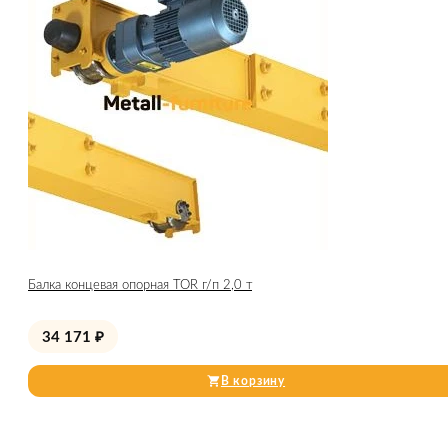
Балка концевая опорная TOR г/п 2,0 т
34 171
₽
В корзину