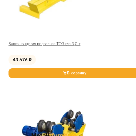
Балка концевая подвесная TOR г/п 3,0 т
43 676
₽
В корзину