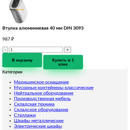
Втулка алюминиевая 40 мм DIN 3093
987
₽
Количество
товара
Втулка
В корзину
Купить в 1
клик
алюминиевая
40
Категории
мм
DIN
Медицинское оснащение
3093
Мусорные контейнеры классические
Нейтральное оборудование
Производственная мебель
Складская техника
Складское оборудование
Стеллажи
Шкафы металлические
Электрические шкафы