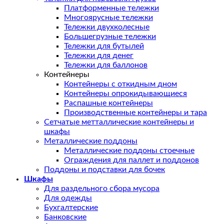
Платформенные тележки
Многоярусные тележки
Тележки двухколесные
Большегрузные тележки
Тележки для бутылей
Тележки для денег
Тележки для баллонов
Контейнеры
Контейнеры с откидным дном
Контейнеры опрокидывающиеся
Распашные контейнеры
Производственные контейнеры и тара
Сетчатые метталлические контейнеры и
шкафы
Металлические поддоны
Металлические поддоны стоечные
Ограждения для паллет и поддонов
Поддоны и подставки для бочек
Шкафы
Для раздельного сбора мусора
Для одежды
Бухгалтерские
Банковские