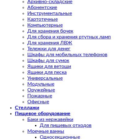
Архивно-складские
Абонентские
Инструментальные
Картотечные
Компьютерные
Для хранения бочек
Для сбора и хранения ртутных ламп
Для хранения ЛВЖ
Тележки для денег
Шкафы для мобильных телефонов
Шкафы для сумок
Ящики для ветоши
Ящики для песка
Универсальные
Модульные
Оружейные
Пожарные
Офисные
Стеллажи
Пищевое оборудование
Баки из нержавейки
Для пищевых отходов
Моечные ванны
Односекционные