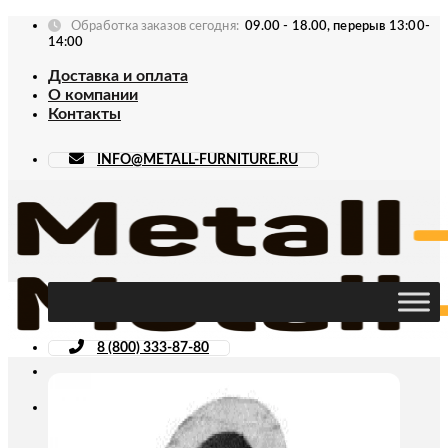
Skip
Обработка заказов сегодня:
09.00 - 18.00, перерыв 13:00-
to
14:00
content
Доставка и оплата
О компании
Контакты
INFO@METALL-FURNITURE.RU
8 (800) 333-87-80
Искать: