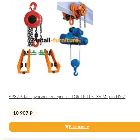
АРХИВ Таль ручная шестеренная TOR ТРШ 5ТХ6 М (тип HS-Z)
10 907
₽
В корзину