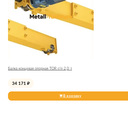
Балка концевая опорная TOR г/п 2,0 т
34 171
₽
В корзину