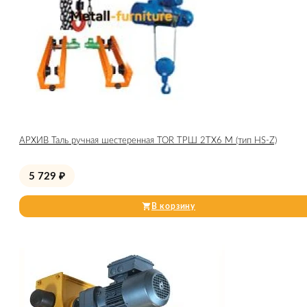
АРХИВ Таль ручная шестеренная TOR ТРШ 2ТХ6 М (тип HS-Z)
5 729
₽
В корзину