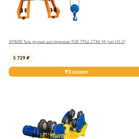
АРХИВ Таль ручная шестеренная TOR ТРШ 2ТХ6 М (тип HS-Z)
5 729
₽
В корзину