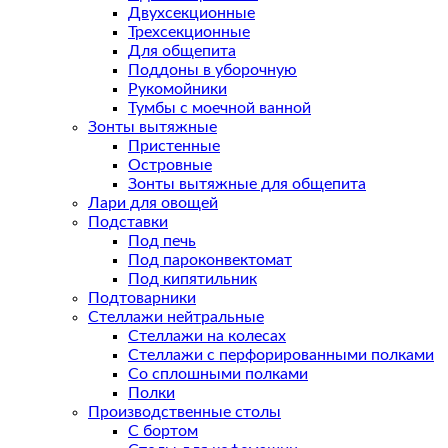
Двухсекционные
Трехсекционные
Для общепита
Поддоны в уборочную
Рукомойники
Тумбы с моечной ванной
Зонты вытяжные
Пристенные
Островные
Зонты вытяжные для общепита
Лари для овощей
Подставки
Под печь
Под пароконвектомат
Под кипятильник
Подтоварники
Стеллажи нейтральные
Стеллажи на колесах
Стеллажи с перфорированными полками
Со сплошными полками
Полки
Производственные столы
С бортом