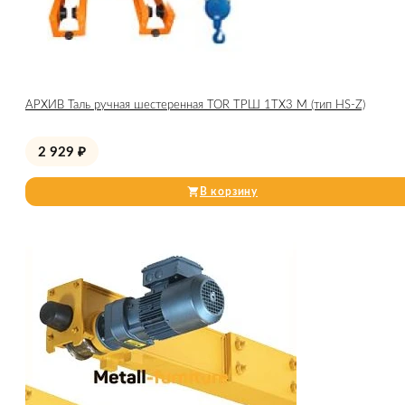
АРХИВ Таль ручная шестеренная TOR ТРШ 1ТХ3 М (тип HS-Z)
2 929
₽
В корзину