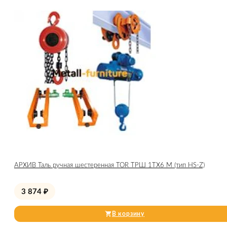
АРХИВ Таль ручная шестеренная TOR ТРШ 1ТХ6 М (тип HS-Z)
3 874
₽
В корзину