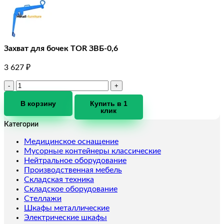
Захват для бочек TOR ЗВБ-0,6
3 627
₽
Количество
товара
Захват
В корзину
Купить в 1
клик
для
бочек
Категории
TOR
ЗВБ-0,6
Медицинское оснащение
Мусорные контейнеры классические
Нейтральное оборудование
Производственная мебель
Складская техника
Складское оборудование
Стеллажи
Шкафы металлические
Электрические шкафы