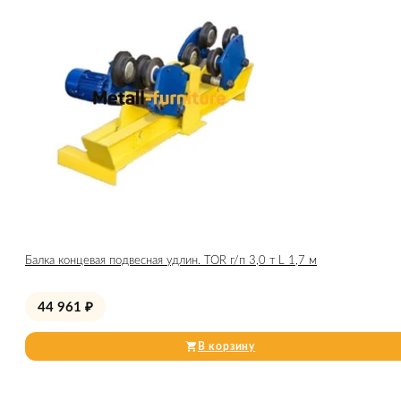
Балка концевая подвесная удлин. TOR г/п 3,0 т L 1,7 м
44 961
₽
В корзину