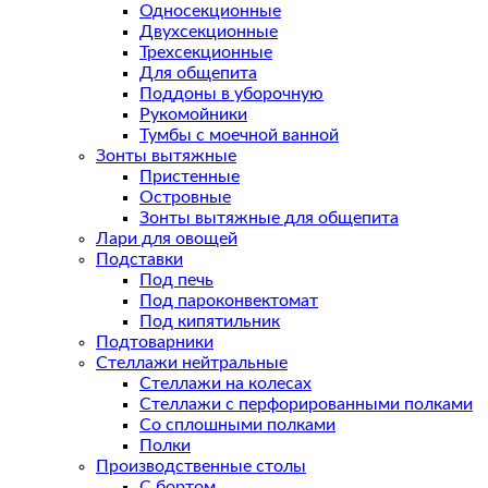
Односекционные
Двухсекционные
Трехсекционные
Для общепита
Поддоны в уборочную
Рукомойники
Тумбы с моечной ванной
Зонты вытяжные
Пристенные
Островные
Зонты вытяжные для общепита
Лари для овощей
Подставки
Под печь
Под пароконвектомат
Под кипятильник
Подтоварники
Стеллажи нейтральные
Стеллажи на колесах
Стеллажи с перфорированными полками
Со сплошными полками
Полки
Производственные столы
С бортом