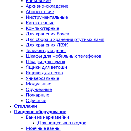
Банковские
Архивно-складские
Абонентские
Инструментальные
Картотечные
Компьютерные
Для хранения бочек
Для сбора и хранения ртутных ламп
Для хранения ЛВЖ
Тележки для денег
Шкафы для мобильных телефонов
Шкафы для сумок
Ящики для ветоши
Ящики для песка
Универсальные
Модульные
Оружейные
Пожарные
Офисные
Стеллажи
Пищевое оборудование
Баки из нержавейки
Для пищевых отходов
Моечные ванны