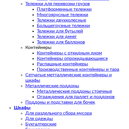
Тележки для перевозки грузов
Платформенные тележки
Многоярусные тележки
Тележки двухколесные
Большегрузные тележки
Тележки для бутылей
Тележки для денег
Тележки для баллонов
Контейнеры
Контейнеры с откидным дном
Контейнеры опрокидывающиеся
Распашные контейнеры
Производственные контейнеры и тара
Сетчатые метталлические контейнеры и
шкафы
Металлические поддоны
Металлические поддоны стоечные
Ограждения для паллет и поддонов
Поддоны и подставки для бочек
Шкафы
Для раздельного сбора мусора
Для одежды
Бухгалтерские