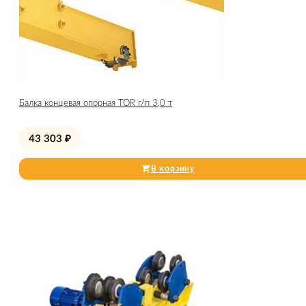
Балка концевая опорная TOR г/п 3,0 т
43 303
₽
В корзину