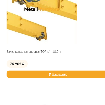
Балка концевая опорная TOR г/п 10,0 т
76 905
₽
В корзину