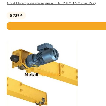
АРХИВ Таль ручная шестеренная TOR ТРШ 2ТХ6 М (тип HS-Z)
5 729
₽