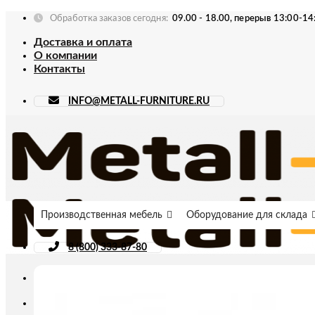
Skip
Обработка заказов сегодня:
09.00 - 18.00, перерыв 13:00-14
to
Доставка и оплата
content
О компании
Контакты
INFO@METALL-FURNITURE.RU
Производственная мебель
Оборудование для склада
8 (800) 333-87-80
Искать: