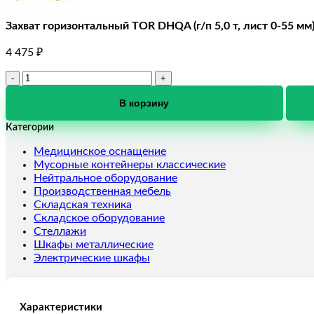
Захват горизонтальный TOR DHQA (г/п 5,0 т, лист 0-55 мм
4 475
₽
Количество
товара
Захват
В корзину
горизонтальный
Категории
TOR
DHQA
Медицинское оснащение
(г/
Мусорные контейнеры классические
п
Нейтральное оборудование
5,0
Производственная мебель
т,
Складская техника
лист
Складское оборудование
0-
Стеллажи
55
Шкафы металлические
мм)
Электрические шкафы
Характеристики