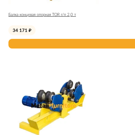
Балка концевая опорная TOR г/п 2,0 т
34 171
₽