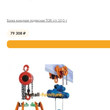
Балка концевая подвесная TOR г/п 10,0 т
79 308
₽