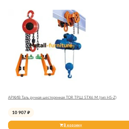
АРХИВ Таль ручная шестеренная TOR ТРШ 5ТХ6 М (тип HS-Z)
10 907
₽
В корзину