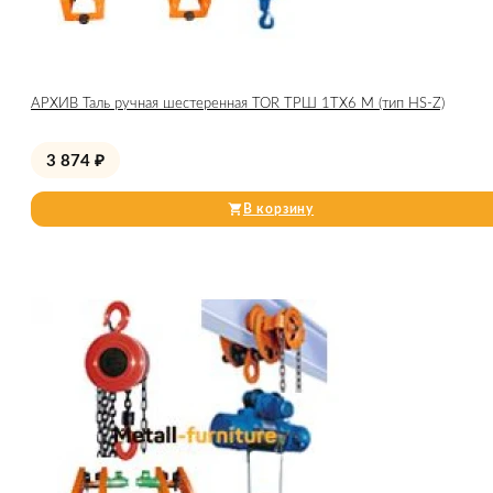
АРХИВ Таль ручная шестеренная TOR ТРШ 1ТХ6 М (тип HS-Z)
3 874
₽
В корзину