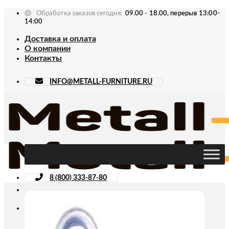
Skip
Обработка заказов сегодня:
09.00 - 18.00, перерыв 13:00-
to
14:00
content
Доставка и оплата
О компании
Контакты
INFO@METALL-FURNITURE.RU
8 (800) 333-87-80
Искать: