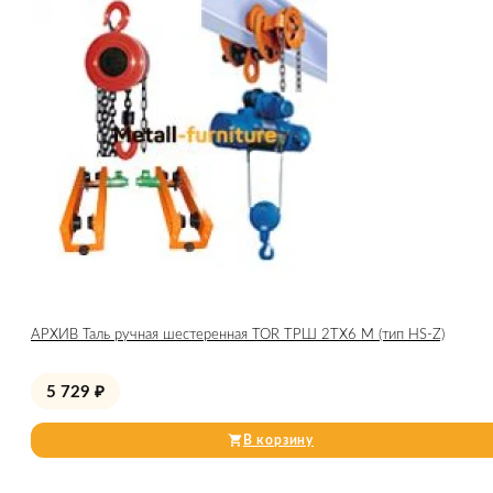
АРХИВ Таль ручная шестеренная TOR ТРШ 2ТХ6 М (тип HS-Z)
5 729
₽
В корзину