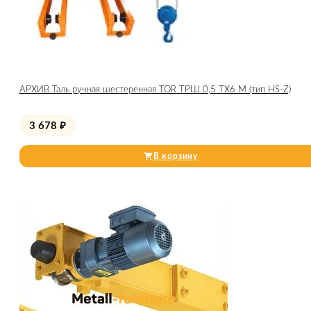
АРХИВ Таль ручная шестеренная TOR ТРШ 0,5 ТХ6 М (тип HS-Z)
3 678
₽
В корзину