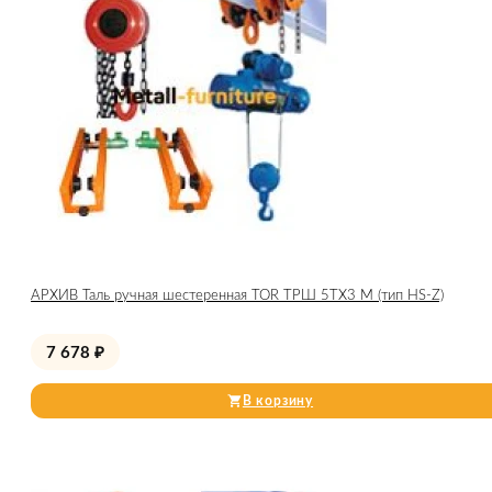
АРХИВ Таль ручная шестеренная TOR ТРШ 5ТХ3 М (тип HS-Z)
7 678
₽
В корзину