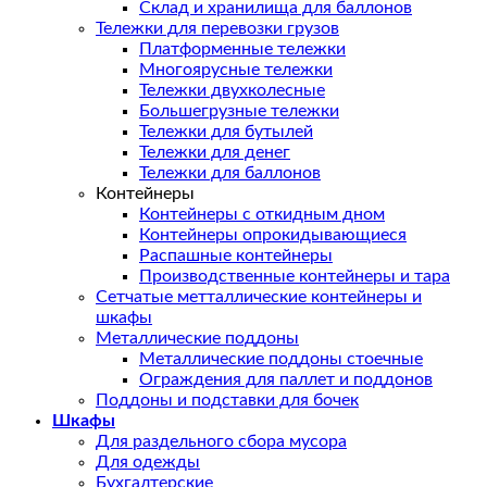
Склад и хранилища для баллонов
Тележки для перевозки грузов
Платформенные тележки
Многоярусные тележки
Тележки двухколесные
Большегрузные тележки
Тележки для бутылей
Тележки для денег
Тележки для баллонов
Контейнеры
Контейнеры с откидным дном
Контейнеры опрокидывающиеся
Распашные контейнеры
Производственные контейнеры и тара
Сетчатые метталлические контейнеры и
шкафы
Металлические поддоны
Металлические поддоны стоечные
Ограждения для паллет и поддонов
Поддоны и подставки для бочек
Шкафы
Для раздельного сбора мусора
Для одежды
Бухгалтерские