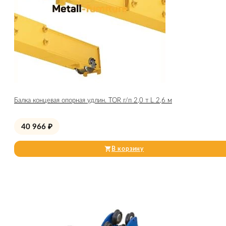
Балка концевая опорная удлин. TOR г/п 2,0 т L 2,6 м
40 966
₽
В корзину