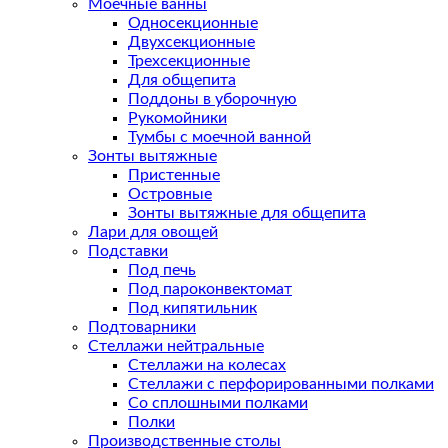
Моечные ванны
Односекционные
Двухсекционные
Трехсекционные
Для общепита
Поддоны в уборочную
Рукомойники
Тумбы с моечной ванной
Зонты вытяжные
Пристенные
Островные
Зонты вытяжные для общепита
Лари для овощей
Подставки
Под печь
Под пароконвектомат
Под кипятильник
Подтоварники
Стеллажи нейтральные
Стеллажи на колесах
Стеллажи с перфорированными полками
Со сплошными полками
Полки
Производственные столы