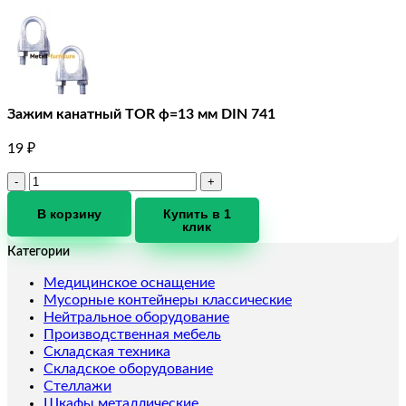
Зажим канатный TOR ф=13 мм DIN 741
19
₽
Количество
товара
Зажим
В корзину
Купить в 1
клик
канатный
TOR
Категории
ф=13
мм
Медицинское оснащение
DIN
Мусорные контейнеры классические
741
Нейтральное оборудование
Производственная мебель
Складская техника
Складское оборудование
Стеллажи
Шкафы металлические