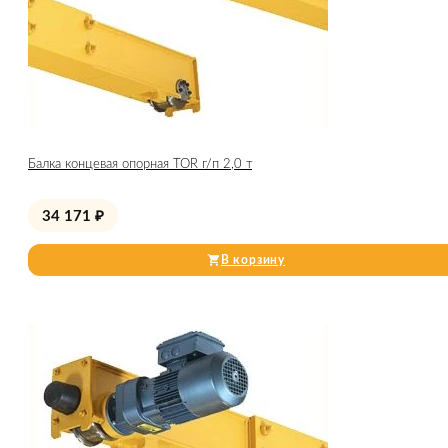
Балка концевая опорная TOR г/п 2,0 т
34 171
₽
В корзину