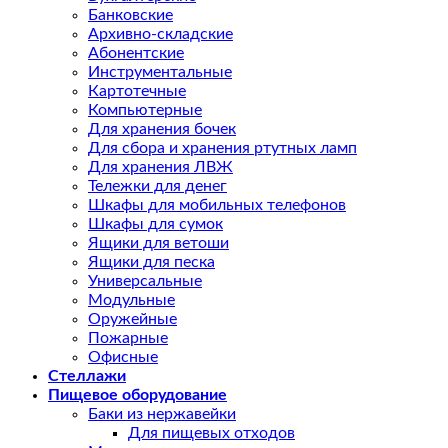
Банковские
Архивно-складские
Абонентские
Инструментальные
Картотечные
Компьютерные
Для хранения бочек
Для сбора и хранения ртутных ламп
Для хранения ЛВЖ
Тележки для денег
Шкафы для мобильных телефонов
Шкафы для сумок
Ящики для ветоши
Ящики для песка
Универсальные
Модульные
Оружейные
Пожарные
Офисные
Стеллажи
Пищевое оборудование
Баки из нержавейки
Для пищевых отходов