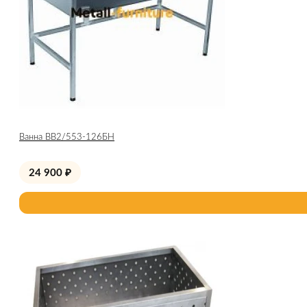
Ванна ВВ2/553-126БН
24 900
₽