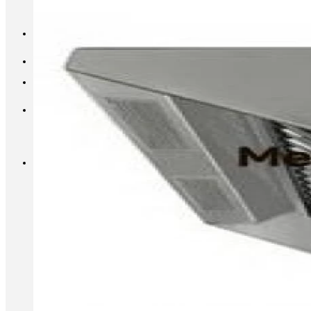
INFO@METALL-FURNITURE.RU
8 (800) 333-87-80
Корзина
Корзина пуста.