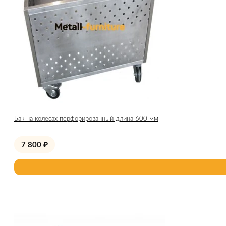
Бак на колесах перфорированный длина 600 мм
7 800
₽