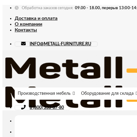
Skip
Обработка заказов сегодня:
09.00 - 18.00, перерыв 13:00-14
to
Доставка и оплата
content
О компании
Контакты
INFO@METALL-FURNITURE.RU
Производственная мебель
Оборудование для склада
8 (800) 333-87-80
Искать: