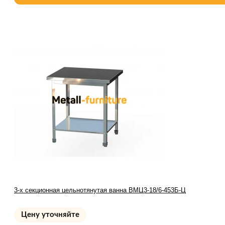
3-х секционная цельнотянутая ванна ВМЦ3-18/6-453Б-Ц
Цену уточняйте