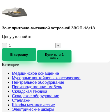
Зонт приточно-вытяжной островной ЗВОП-16/18
Цену уточняйте
Количество
товара
Зонт
В корзину
Купить в 1
клик
приточно-
вытяжной
Категории
островной
ЗВОП-16/18
Медицинское оснащение
Мусорные контейнеры классические
Нейтральное оборудование
Производственная мебель
Складская техника
Складское оборудование
Стеллажи
Шкафы металлические
Электрические шкафы