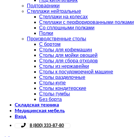
Под кипятильник
Подтоварники
Стеллажи нейтральные
Стеллажи на колесах
Стеллажи с перфорированными полками
Со сплошными полками
Полки
Производственные столы
С бортом
Столы для кофемашин
Столы для мойки овощей
Столы для сбора отходов
Столы из нержавейки
Столы к посудомоечной машине
Столы разделочные
Столы-купе
Столы кондитерские
Столы-тумбы
Без борта
Складская техника
Медицинская мебель
Вход
8 (800) 333-87-80