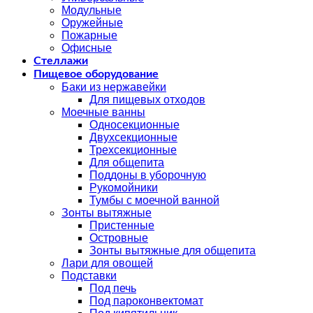
Модульные
Оружейные
Пожарные
Офисные
Стеллажи
Пищевое оборудование
Баки из нержавейки
Для пищевых отходов
Моечные ванны
Односекционные
Двухсекционные
Трехсекционные
Для общепита
Поддоны в уборочную
Рукомойники
Тумбы с моечной ванной
Зонты вытяжные
Пристенные
Островные
Зонты вытяжные для общепита
Лари для овощей
Подставки
Под печь
Под пароконвектомат