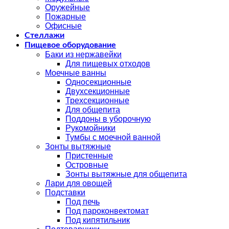
Оружейные
Пожарные
Офисные
Стеллажи
Пищевое оборудование
Баки из нержавейки
Для пищевых отходов
Моечные ванны
Односекционные
Двухсекционные
Трехсекционные
Для общепита
Поддоны в уборочную
Рукомойники
Тумбы с моечной ванной
Зонты вытяжные
Пристенные
Островные
Зонты вытяжные для общепита
Лари для овощей
Подставки
Под печь
Под пароконвектомат
Под кипятильник