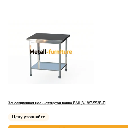
3-х секционная цельнотянутая ванна ВМЦ3-18/7-553Б-П
Цену уточняйте