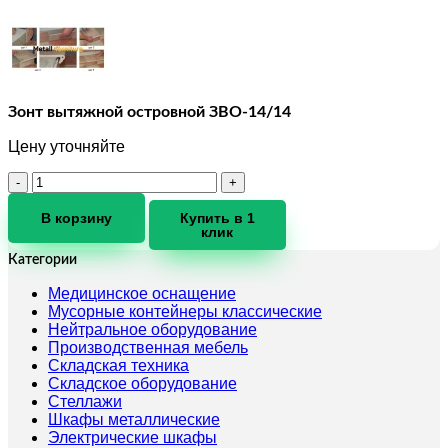
Зонт вытяжной островной ЗВО-14/14
Цену уточняйте
Количество
товара
Зонт
В корзину
Купить в 1
клик
вытяжной
островной
Категории
ЗВО-14/14
Медицинское оснащение
Мусорные контейнеры классические
Нейтральное оборудование
Производственная мебель
Складская техника
Складское оборудование
Стеллажи
Шкафы металлические
Электрические шкафы