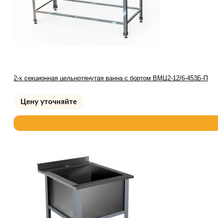
2-х секционная цельнотянутая ванна с бортом ВМЦ2-12/6-453Б-П
Цену уточняйте