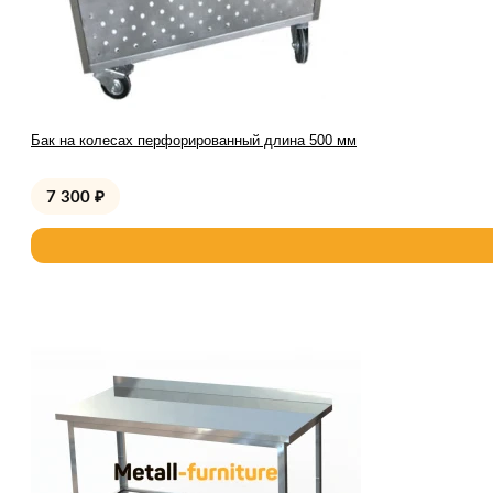
Бак на колесах перфорированный длина 500 мм
7 300
₽