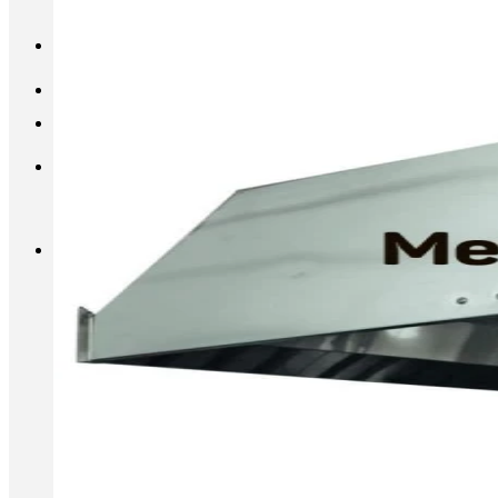
INFO@METALL-FURNITURE.RU
8 (800) 333-87-80
Корзина
Корзина пуста.