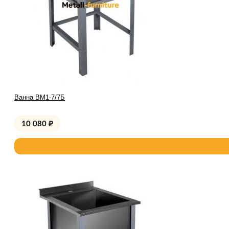
Ванна ВМ1-7/7Б
10 080
₽