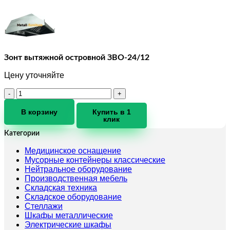
Зонт вытяжной островной ЗВО-24/12
Цену уточняйте
Количество
товара
Зонт
В корзину
Купить в 1
клик
вытяжной
островной
Категории
ЗВО-24/12
Медицинское оснащение
Мусорные контейнеры классические
Нейтральное оборудование
Производственная мебель
Складская техника
Складское оборудование
Стеллажи
Шкафы металлические
Электрические шкафы