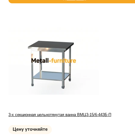
3-х секционная цельнотянутая ванна ВМЦ3-15/6-443Б-П
Цену уточняйте