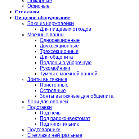
Пожарные
Офисные
Стеллажи
Пищевое оборудование
Баки из нержавейки
Для пищевых отходов
Моечные ванны
Односекционные
Двухсекционные
Трехсекционные
Для общепита
Поддоны в уборочную
Рукомойники
Тумбы с моечной ванной
Зонты вытяжные
Пристенные
Островные
Зонты вытяжные для общепита
Лари для овощей
Подставки
Под печь
Под пароконвектомат
Под кипятильник
Подтоварники
Стеллажи нейтральные