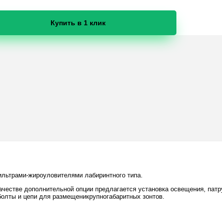
Купить в 1 клик
льтрами-жироуловителями лабиринтного типа.
честве дополнительной опции предлагается установка освещения, патру
болты и цепи для размещеникрупногабаритных зонтов.