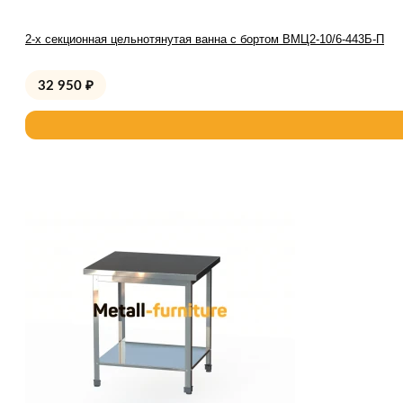
2-х секционная цельнотянутая ванна с бортом ВМЦ2-10/6-443Б-П
32 950
₽