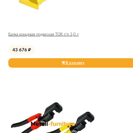
Балка концевая подвесная TOR г/п 3,0 т
43 676
₽
В корзину