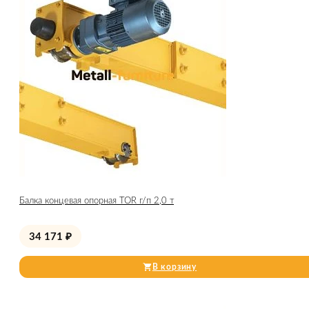
Балка концевая опорная TOR г/п 2,0 т
34 171
₽
В корзину