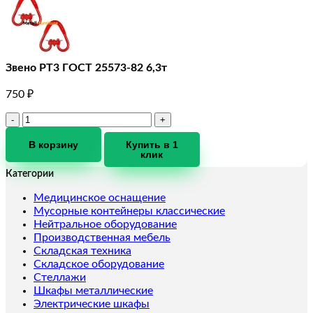
Звено РТ3 ГОСТ 25573-82 6,3т
750
₽
Количество
товара
Звено
В корзину
Купить в 1
клик
РТ3
ГОСТ
Категории
25573-
82
Медицинское оснащение
6,3т
Мусорные контейнеры классические
Нейтральное оборудование
Производственная мебель
Складская техника
Складское оборудование
Стеллажи
Шкафы металлические
Электрические шкафы