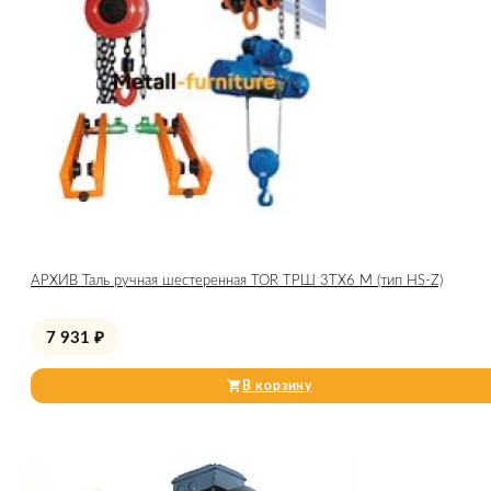
АРХИВ Таль ручная шестеренная TOR ТРШ 3ТХ6 М (тип HS-Z)
7 931
₽
В корзину