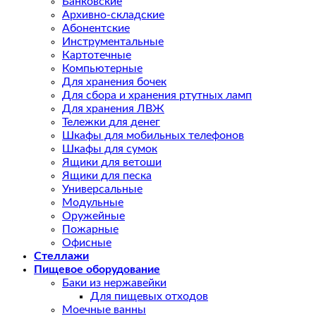
Банковские
Архивно-складские
Абонентские
Инструментальные
Картотечные
Компьютерные
Для хранения бочек
Для сбора и хранения ртутных ламп
Для хранения ЛВЖ
Тележки для денег
Шкафы для мобильных телефонов
Шкафы для сумок
Ящики для ветоши
Ящики для песка
Универсальные
Модульные
Оружейные
Пожарные
Офисные
Стеллажи
Пищевое оборудование
Баки из нержавейки
Для пищевых отходов
Моечные ванны