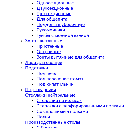
Односекционные
Двухсекционные
Трехсекционные
Для общепита
Поддоны в уборочную
Рукомойники
Тумбы с моечной ванной
Зонты вытяжные
Пристенные
Островные
Зонты вытяжные для общепита
Лари для овощей
Подставки
Под печь
Под пароконвектомат
Под кипятильник
Подтоварники
Стеллажи нейтральные
Стеллажи на колесах
Стеллажи с перфорированными полками
Со сплошными полками
Полки
Производственные столы
С бортом