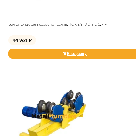
Балка концевая подвесная удлин. TOR г/п 3,0 т L 1,7 м
44 961
₽
В корзину