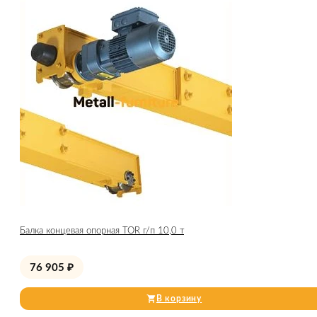
Балка концевая опорная TOR г/п 10,0 т
76 905
₽
В корзину