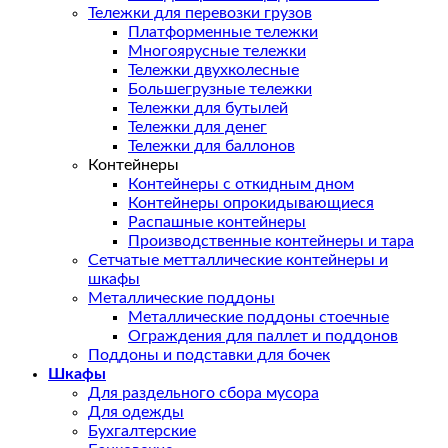
Тележки для перевозки грузов
Платформенные тележки
Многоярусные тележки
Тележки двухколесные
Большегрузные тележки
Тележки для бутылей
Тележки для денег
Тележки для баллонов
Контейнеры
Контейнеры с откидным дном
Контейнеры опрокидывающиеся
Распашные контейнеры
Производственные контейнеры и тара
Сетчатые метталлические контейнеры и
шкафы
Металлические поддоны
Металлические поддоны стоечные
Ограждения для паллет и поддонов
Поддоны и подставки для бочек
Шкафы
Для раздельного сбора мусора
Для одежды
Бухгалтерские