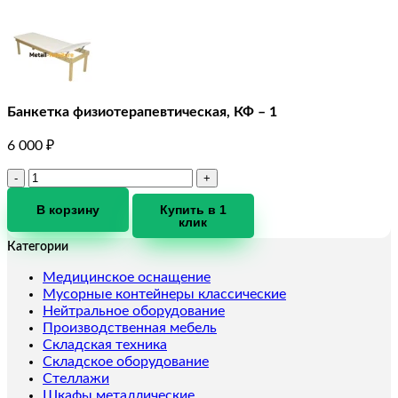
Банкетка физиотерапевтическая, КФ – 1
6 000
₽
Количество
товара
Банкетка
В корзину
Купить в 1
клик
физиотерапевтическая,
КФ
Категории
-
1
Медицинское оснащение
Мусорные контейнеры классические
Нейтральное оборудование
Производственная мебель
Складская техника
Складское оборудование
Стеллажи
Шкафы металлические