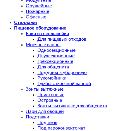
Модульные
Оружейные
Пожарные
Офисные
Стеллажи
Пищевое оборудование
Баки из нержавейки
Для пищевых отходов
Моечные ванны
Односекционные
Двухсекционные
Трехсекционные
Для общепита
Поддоны в уборочную
Рукомойники
Тумбы с моечной ванной
Зонты вытяжные
Пристенные
Островные
Зонты вытяжные для общепита
Лари для овощей
Подставки
Под печь
Под пароконвектомат