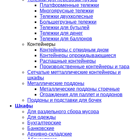
Платформенные тележки
Многоярусные тележки
Тележки двухколесные
Большегрузные тележки
Тележки для бутылей
Тележки для денег
Тележки для баллонов
Контейнеры
Контейнеры с откидным дном
Контейнеры опрокидывающиеся
Распашные контейнеры
Производственные контейнеры и тара
Сетчатые метталлические контейнеры и
шкафы
Металлические поддоны
Металлические поддоны стоечные
Ограждения для паллет и поддонов
Поддоны и подставки для бочек
Шкафы
Для раздельного сбора мусора
Для одежды
Бухгалтерские
Банковские
Архивно-складские