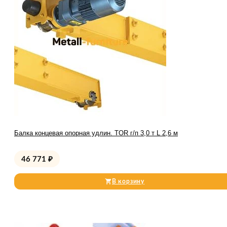
Балка концевая опорная удлин. TOR г/п 3,0 т L 2,6 м
46 771
₽
В корзину