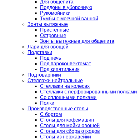
Для общепита
Поддоны в уборочную
Рукомойники
Тумбы с моечной ванной
Зонты вытяжные
Пристенные
Островные
Зонты вытяжные для общепита
Лари для овощей
Подставки
Под печь
Под пароконвектомат
Под кипятильник
Подтоварники
Стеллажи нейтральные
Стеллажи на колесах
Стеллажи с перфорированными полками
Со сплошными полками
Полки
Производственные столы
С бортом
Столы для кофемашин
Столы для мойки овощей
Столы для сбора отходов
Столы из нержавейки