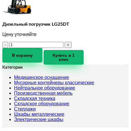
Дизельный погрузчик LG25DT
Цену уточняйте
Количество
товара
Дизельный
В корзину
Купить в 1
клик
погрузчик
LG25DT
Категории
Медицинское оснащение
Мусорные контейнеры классические
Нейтральное оборудование
Производственная мебель
Складская техника
Складское оборудование
Стеллажи
Шкафы металлические
Электрические шкафы