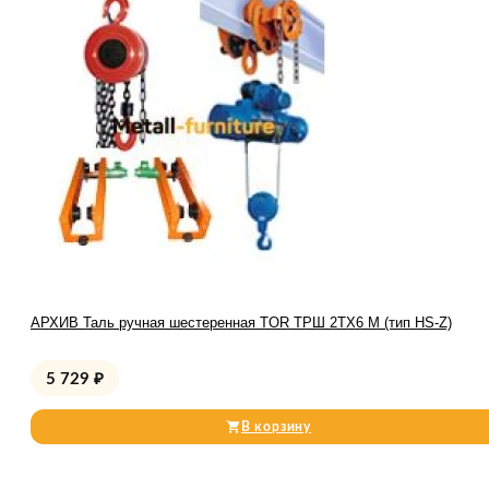
АРХИВ Таль ручная шестеренная TOR ТРШ 2ТХ6 М (тип HS-Z)
5 729
₽
В корзину