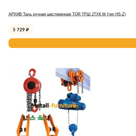
АРХИВ Таль ручная шестеренная TOR ТРШ 2ТХ6 М (тип HS-Z)
5 729
₽