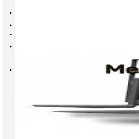
INFO@METALL-FURNITURE.RU
8 (800) 333-87-80
Корзина
Корзина пуста.