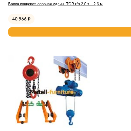
Балка концевая опорная удлин. TOR г/п 2,0 т L 2,6 м
40 966
₽