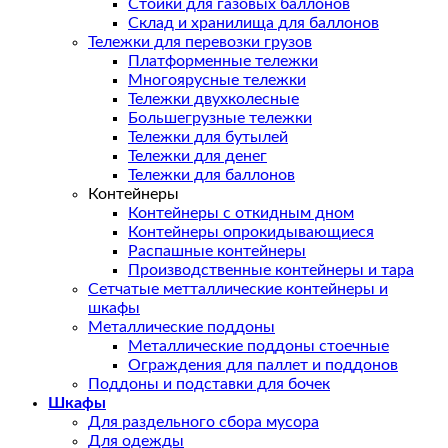
Стойки для газовых баллонов
Склад и хранилища для баллонов
Тележки для перевозки грузов
Платформенные тележки
Многоярусные тележки
Тележки двухколесные
Большегрузные тележки
Тележки для бутылей
Тележки для денег
Тележки для баллонов
Контейнеры
Контейнеры с откидным дном
Контейнеры опрокидывающиеся
Распашные контейнеры
Производственные контейнеры и тара
Сетчатые метталлические контейнеры и
шкафы
Металлические поддоны
Металлические поддоны стоечные
Ограждения для паллет и поддонов
Поддоны и подставки для бочек
Шкафы
Для раздельного сбора мусора
Для одежды