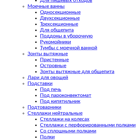
Для пищевых отходов
Моечные ванны
Односекционные
Двухсекционные
Трехсекционные
Для общепита
Поддоны в уборочную
Рукомойники
Тумбы с моечной ванной
Зонты вытяжные
Пристенные
Островные
Зонты вытяжные для общепита
Лари для овощей
Подставки
Под печь
Под пароконвектомат
Под кипятильник
Подтоварники
Стеллажи нейтральные
Стеллажи на колесах
Стеллажи с перфорированными полками
Со сплошными полками
Полки