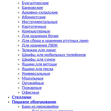
Бухгалтерские
Банковские
Архивно-складские
Абонентские
Инструментальные
Картотечные
Компьютерные
Для хранения бочек
Для сбора и хранения ртутных ламп
Для хранения ЛВЖ
Тележки для денег
Шкафы для мобильных телефонов
Шкафы для сумок
Ящики для ветоши
Ящики для песка
Универсальные
Модульные
Оружейные
Пожарные
Офисные
Стеллажи
Пищевое оборудование
Баки из нержавейки