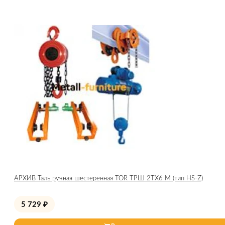
АРХИВ Таль ручная шестеренная TOR ТРШ 2ТХ6 М (тип HS-Z)
5 729
₽