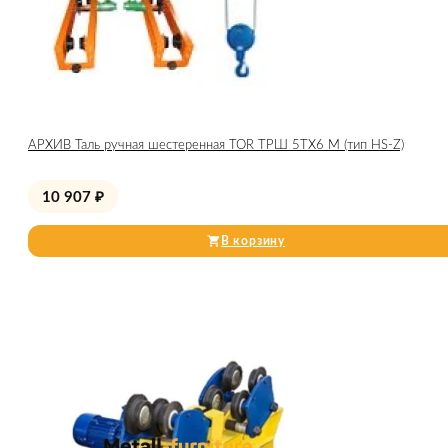
АРХИВ Таль ручная шестеренная TOR ТРШ 5ТХ6 М (тип HS-Z)
10 907
₽
В корзину