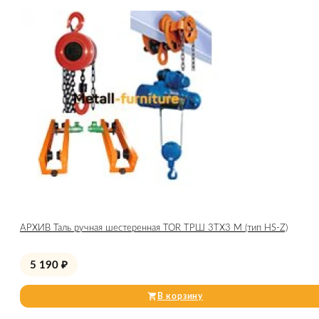
АРХИВ Таль ручная шестеренная TOR ТРШ 3ТХ3 М (тип HS-Z)
5 190
₽
В корзину