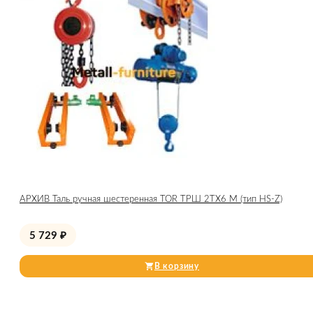
АРХИВ Таль ручная шестеренная TOR ТРШ 2ТХ6 М (тип HS-Z)
5 729
₽
В корзину