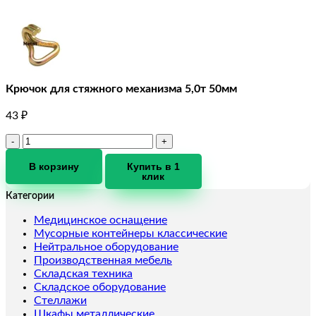
Крючок для стяжного механизма 5,0т 50мм
43
₽
Количество
товара
Крючок
В корзину
Купить в 1
клик
для
стяжного
Категории
механизма
5,0т
Медицинское оснащение
50мм
Мусорные контейнеры классические
Нейтральное оборудование
Производственная мебель
Складская техника
Складское оборудование
Стеллажи
Шкафы металлические