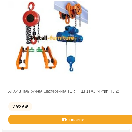
АРХИВ Таль ручная шестеренная TOR ТРШ 1ТХ3 М (тип HS-Z)
2 929
₽
В корзину