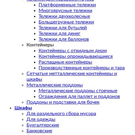
Платформенные тележки
Многоярусные тележки
Тележки двухколесные
Большегрузные тележки
Тележки для бутылей
Тележки для денег
Тележки для баллонов
Контейнеры
Контейнеры с откидным дном
Контейнеры опрокидывающиеся
Распашные контейнеры
Производственные контейнеры и тара
Сетчатые метталлические контейнеры и
шкафы
Металлические поддоны
Металлические поддоны стоечные
Ограждения для паллет и поддонов
Поддоны и подставки для бочек
Шкафы
Для раздельного сбора мусора
Для одежды
Бухгалтерские
Банковские