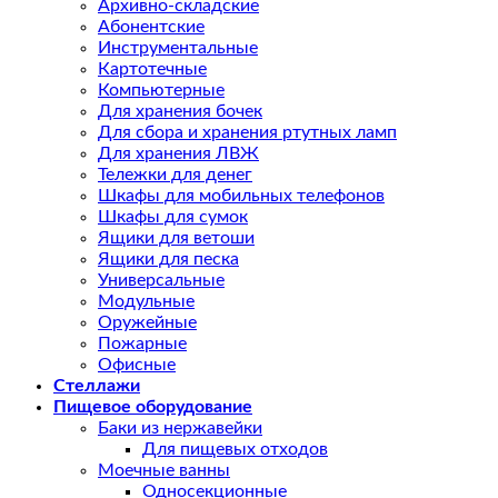
Архивно-складские
Абонентские
Инструментальные
Картотечные
Компьютерные
Для хранения бочек
Для сбора и хранения ртутных ламп
Для хранения ЛВЖ
Тележки для денег
Шкафы для мобильных телефонов
Шкафы для сумок
Ящики для ветоши
Ящики для песка
Универсальные
Модульные
Оружейные
Пожарные
Офисные
Стеллажи
Пищевое оборудование
Баки из нержавейки
Для пищевых отходов
Моечные ванны
Односекционные