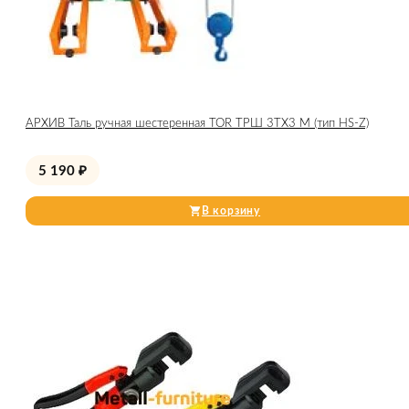
АРХИВ Таль ручная шестеренная TOR ТРШ 3ТХ3 М (тип HS-Z)
5 190
₽
В корзину