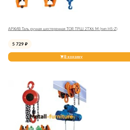
АРХИВ Таль ручная шестеренная TOR ТРШ 2ТХ6 М (тип HS-Z)
5 729
₽
В корзину