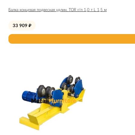
Балка концевая подвесная удлин. TOR г/п 1,0 т L 1,5 м
33 909
₽