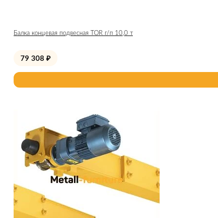
Балка концевая подвесная TOR г/п 10,0 т
79 308
₽