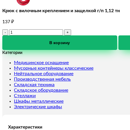
Крюк с вилочным креплением и защелкой г/п 1,12 тн
137
₽
Количество
товара
Крюк
В корзину
с
Категории
вилочным
креплением
Медицинское оснащение
и
Мусорные контейнеры классические
защелкой
Нейтральное оборудование
г/
Производственная мебель
п
Складская техника
1,12
Складское оборудование
тн
Стеллажи
Шкафы металлические
Электрические шкафы
Характеристики