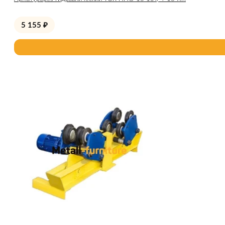
5 155
₽