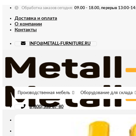
Skip
Обработка заказов сегодня:
09.00 - 18.00, перерыв 13:00-14
to
Доставка и оплата
content
О компании
Контакты
INFO@METALL-FURNITURE.RU
Производственная мебель
Оборудование для склада
8 (800) 333-87-80
Искать: