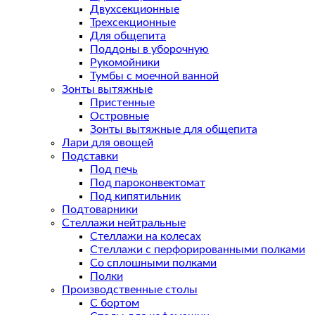
Двухсекционные
Трехсекционные
Для общепита
Поддоны в уборочную
Рукомойники
Тумбы с моечной ванной
Зонты вытяжные
Пристенные
Островные
Зонты вытяжные для общепита
Лари для овощей
Подставки
Под печь
Под пароконвектомат
Под кипятильник
Подтоварники
Стеллажи нейтральные
Стеллажи на колесах
Стеллажи с перфорированными полками
Со сплошными полками
Полки
Производственные столы
С бортом