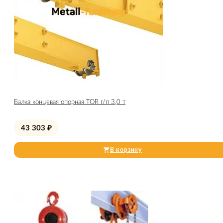
Балка концевая опорная TOR г/п 3,0 т
43 303
₽
В корзину