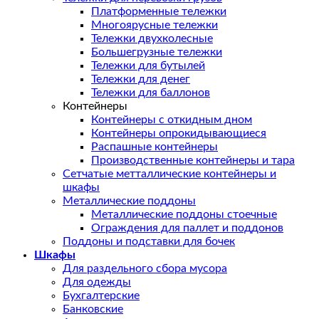
Платформенные тележки
Многоярусные тележки
Тележки двухколесные
Большегрузные тележки
Тележки для бутылей
Тележки для денег
Тележки для баллонов
Контейнеры
Контейнеры с откидным дном
Контейнеры опрокидывающиеся
Распашные контейнеры
Производственные контейнеры и тара
Сетчатые метталлические контейнеры и
шкафы
Металлические поддоны
Металлические поддоны стоечные
Ограждения для паллет и поддонов
Поддоны и подставки для бочек
Шкафы
Для раздельного сбора мусора
Для одежды
Бухгалтерские
Банковские