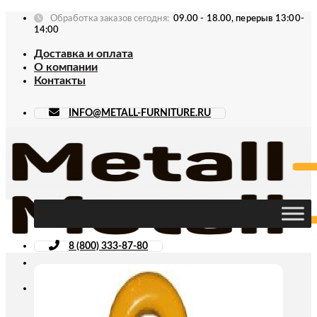
Skip
Обработка заказов сегодня:
09.00 - 18.00, перерыв 13:00-
to
14:00
content
Доставка и оплата
О компании
Контакты
INFO@METALL-FURNITURE.RU
8 (800) 333-87-80
Искать: