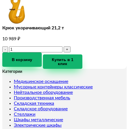
Крюк укорачивающий 21,2 т
10 989
₽
Количество
товара
Крюк
В корзину
Купить в 1
клик
укорачивающий
21,2
Категории
т
Медицинское оснащение
Мусорные контейнеры классические
Нейтральное оборудование
Производственная мебель
Складская техника
Складское оборудование
Стеллажи
Шкафы металлические
Электрические шкафы