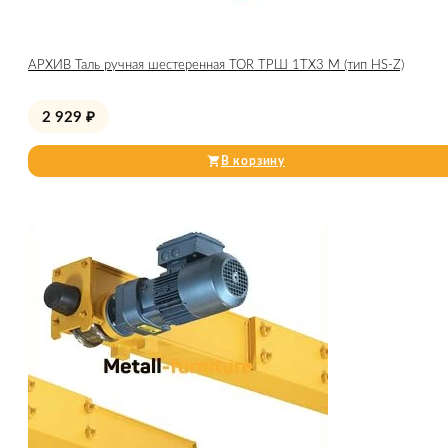
АРХИВ Таль ручная шестеренная TOR ТРШ 1ТХ3 М (тип HS-Z)
2 929
₽
В корзину