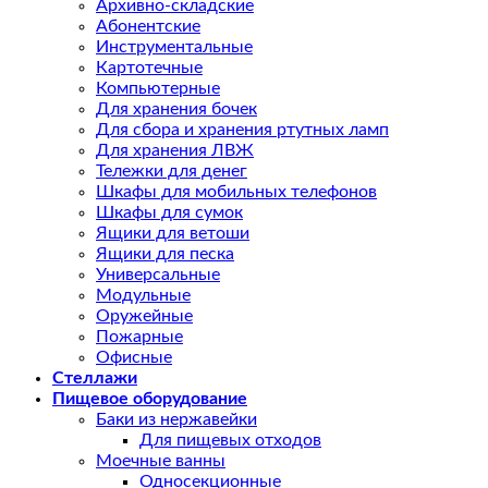
Архивно-складские
Абонентские
Инструментальные
Картотечные
Компьютерные
Для хранения бочек
Для сбора и хранения ртутных ламп
Для хранения ЛВЖ
Тележки для денег
Шкафы для мобильных телефонов
Шкафы для сумок
Ящики для ветоши
Ящики для песка
Универсальные
Модульные
Оружейные
Пожарные
Офисные
Стеллажи
Пищевое оборудование
Баки из нержавейки
Для пищевых отходов
Моечные ванны
Односекционные