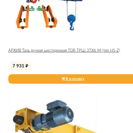
АРХИВ Таль ручная шестеренная TOR ТРШ 3ТХ6 М (тип HS-Z)
7 931
₽
В корзину