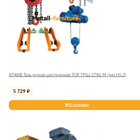
АРХИВ Таль ручная шестеренная TOR ТРШ 2ТХ6 М (тип HS-Z)
5 729
₽
В корзину