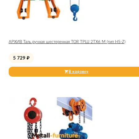
АРХИВ Таль ручная шестеренная TOR ТРШ 2ТХ6 М (тип HS-Z)
5 729
₽
В корзину