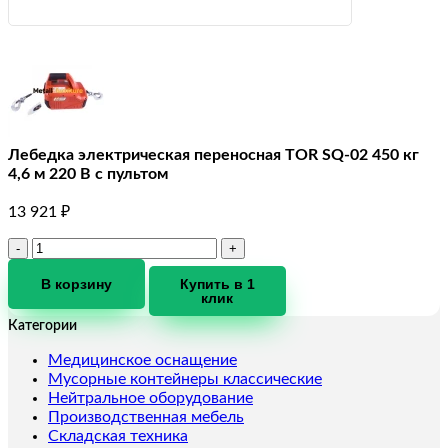
Лебедка электрическая переносная TOR SQ-02 450 кг
4,6 м 220 В с пультом
13 921
₽
Количество
товара
Лебедка
В корзину
Купить в 1
клик
электрическая
переносная
Категории
TOR
SQ-
Медицинское оснащение
02
Мусорные контейнеры классические
450
Нейтральное оборудование
кг
Производственная мебель
4,6
Складская техника