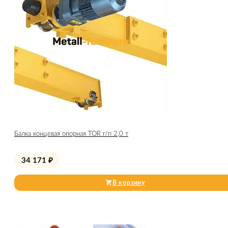
Балка концевая опорная TOR г/п 2,0 т
34 171
₽
В корзину