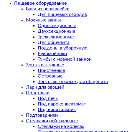
Пищевое оборудование
Баки из нержавейки
Для пищевых отходов
Моечные ванны
Односекционные
Двухсекционные
Трехсекционные
Для общепита
Поддоны в уборочную
Рукомойники
Тумбы с моечной ванной
Зонты вытяжные
Пристенные
Островные
Зонты вытяжные для общепита
Лари для овощей
Подставки
Под печь
Под пароконвектомат
Под кипятильник
Подтоварники
Стеллажи нейтральные
Стеллажи на колесах