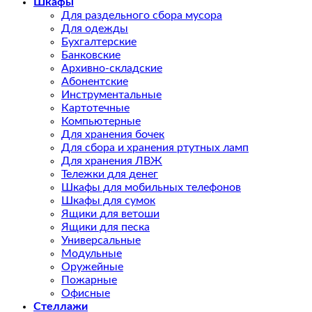
Шкафы
Для раздельного сбора мусора
Для одежды
Бухгалтерские
Банковские
Архивно-складские
Абонентские
Инструментальные
Картотечные
Компьютерные
Для хранения бочек
Для сбора и хранения ртутных ламп
Для хранения ЛВЖ
Тележки для денег
Шкафы для мобильных телефонов
Шкафы для сумок
Ящики для ветоши
Ящики для песка
Универсальные
Модульные
Оружейные
Пожарные
Офисные
Стеллажи