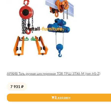
АРХИВ Таль ручная шестеренная TOR ТРШ 3ТХ6 М (тип HS-Z)
7 931
₽
В корзину