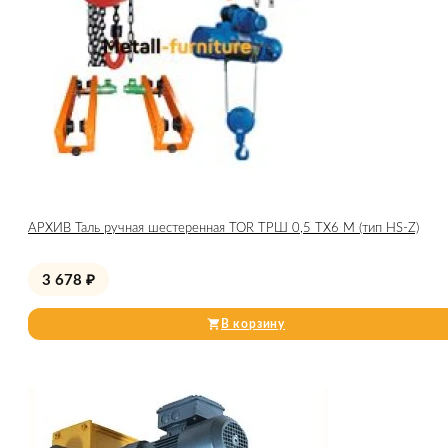
АРХИВ Таль ручная шестеренная TOR ТРШ 0,5 ТХ6 М (тип HS-Z)
3 678
₽
В корзину