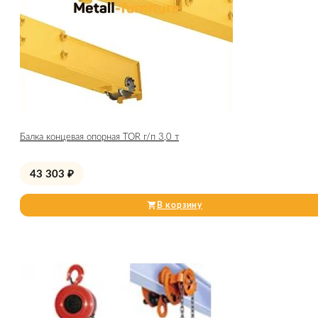
Балка концевая опорная TOR г/п 3,0 т
43 303
₽
В корзину