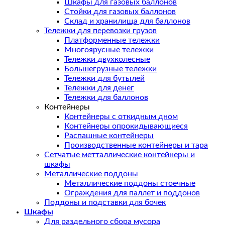
Шкафы для газовых баллонов
Стойки для газовых баллонов
Склад и хранилища для баллонов
Тележки для перевозки грузов
Платформенные тележки
Многоярусные тележки
Тележки двухколесные
Большегрузные тележки
Тележки для бутылей
Тележки для денег
Тележки для баллонов
Контейнеры
Контейнеры с откидным дном
Контейнеры опрокидывающиеся
Распашные контейнеры
Производственные контейнеры и тара
Сетчатые метталлические контейнеры и
шкафы
Металлические поддоны
Металлические поддоны стоечные
Ограждения для паллет и поддонов
Поддоны и подставки для бочек
Шкафы
Для раздельного сбора мусора