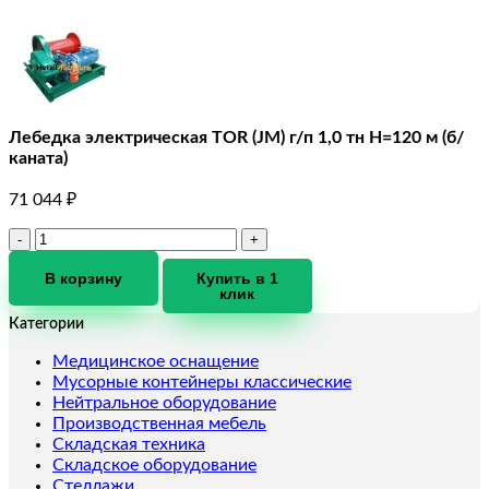
Лебедка электрическая TOR (JM) г/п 1,0 тн Н=120 м (б/
каната)
71 044
₽
Количество
товара
Лебедка
В корзину
Купить в 1
клик
электрическая
TOR
Категории
(JM)
г/
Медицинское оснащение
п
Мусорные контейнеры классические
1,0
Нейтральное оборудование
тн
Производственная мебель
Н=120
Складская техника
м
Складское оборудование
(б/
Стеллажи