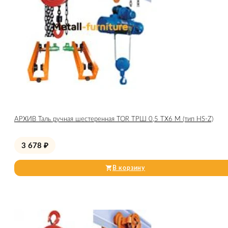
АРХИВ Таль ручная шестеренная TOR ТРШ 0,5 ТХ6 М (тип HS-Z)
3 678
₽
В корзину