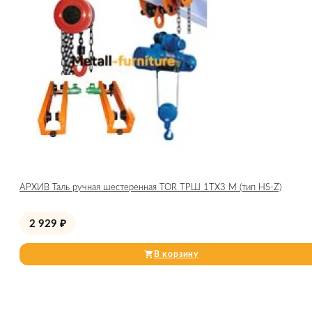
АРХИВ Таль ручная шестеренная TOR ТРШ 1ТХ3 М (тип HS-Z)
2 929
₽
В корзину