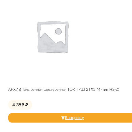
АРХИВ Таль ручная шестеренная TOR ТРШ 2ТХ3 М (тип HS-Z)
4 359
₽
В корзину