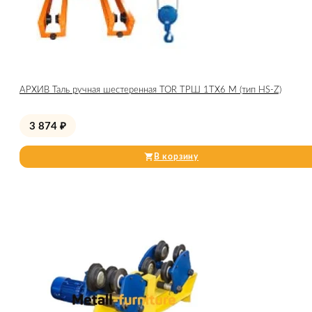
АРХИВ Таль ручная шестеренная TOR ТРШ 1ТХ6 М (тип HS-Z)
3 874
₽
В корзину