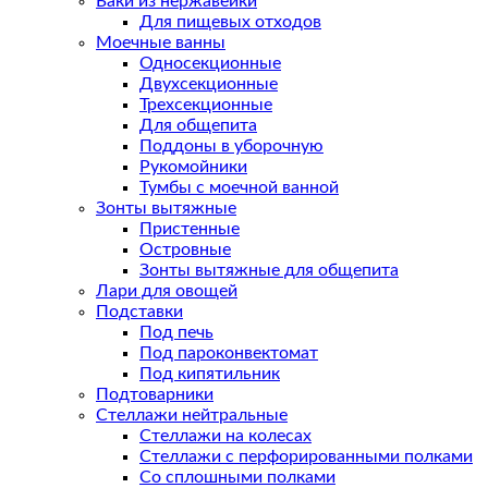
Баки из нержавейки
Для пищевых отходов
Моечные ванны
Односекционные
Двухсекционные
Трехсекционные
Для общепита
Поддоны в уборочную
Рукомойники
Тумбы с моечной ванной
Зонты вытяжные
Пристенные
Островные
Зонты вытяжные для общепита
Лари для овощей
Подставки
Под печь
Под пароконвектомат
Под кипятильник
Подтоварники
Стеллажи нейтральные
Стеллажи на колесах
Стеллажи с перфорированными полками
Со сплошными полками