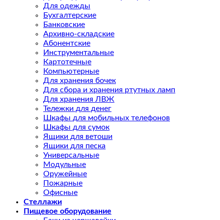
Для одежды
Бухгалтерские
Банковские
Архивно-складские
Абонентские
Инструментальные
Картотечные
Компьютерные
Для хранения бочек
Для сбора и хранения ртутных ламп
Для хранения ЛВЖ
Тележки для денег
Шкафы для мобильных телефонов
Шкафы для сумок
Ящики для ветоши
Ящики для песка
Универсальные
Модульные
Оружейные
Пожарные
Офисные
Стеллажи
Пищевое оборудование