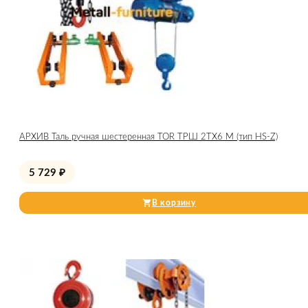
АРХИВ Таль ручная шестеренная TOR ТРШ 2ТХ6 М (тип HS-Z)
5 729
₽
В корзину