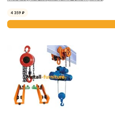
4 359
₽