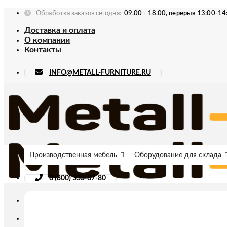
Skip
Обработка заказов сегодня:
09.00 - 18.00, перерыв 13:00-14
to
Доставка и оплата
content
О компании
Контакты
INFO@METALL-FURNITURE.RU
Производственная мебель
Оборудование для склада
8 (800) 333-87-80
Искать: