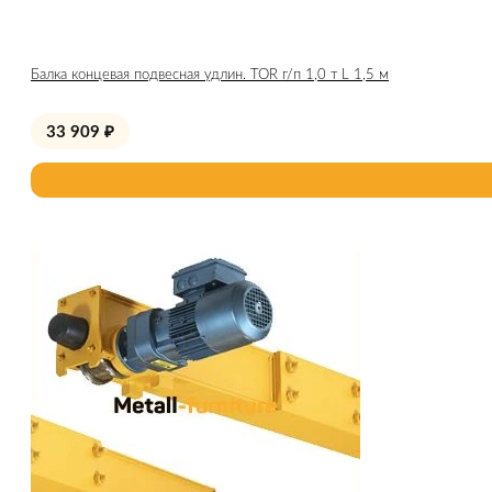
Балка концевая подвесная удлин. TOR г/п 1,0 т L 1,5 м
33 909
₽