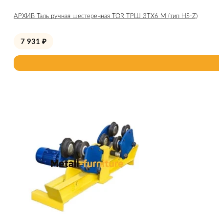
АРХИВ Таль ручная шестеренная TOR ТРШ 3ТХ6 М (тип HS-Z)
7 931
₽