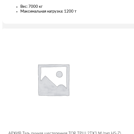
Вес: 7000 кг
Максимальная нагрузка: 1200 т
АРХИВ Таль ручная шестеренная TOR ТРШ 2ТХ3 М (тип HS-Z)