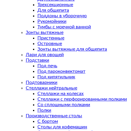
Трехсекционные
Для общепита
Поддоны в уборочную
Рукомойники
Тумбы с моечной ванной
Зонты вытяжные
Пристенные
Островные
Зонты вытяжные для общепита
Лари для овощей
Подставки
Под печь
Под пароконвектомат
Под кипятильник
Подтоварники
Стеллажи нейтральные
Стеллажи на колесах
Стеллажи с перфорированными полками
Со сплошными полками
Полки
Производственные столы
С бортом
Столы для кофемашин