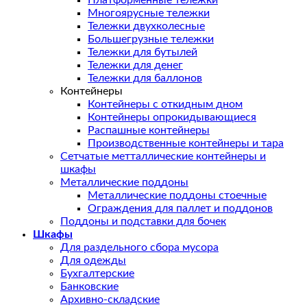
Платформенные тележки
Многоярусные тележки
Тележки двухколесные
Большегрузные тележки
Тележки для бутылей
Тележки для денег
Тележки для баллонов
Контейнеры
Контейнеры с откидным дном
Контейнеры опрокидывающиеся
Распашные контейнеры
Производственные контейнеры и тара
Сетчатые метталлические контейнеры и
шкафы
Металлические поддоны
Металлические поддоны стоечные
Ограждения для паллет и поддонов
Поддоны и подставки для бочек
Шкафы
Для раздельного сбора мусора
Для одежды
Бухгалтерские
Банковские
Архивно-складские