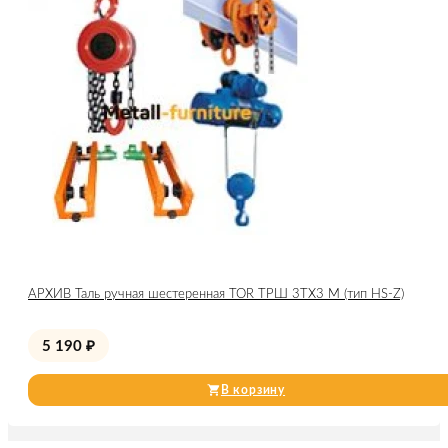
АРХИВ Таль ручная шестеренная TOR ТРШ 3ТХ3 М (тип HS-Z)
5 190
₽
В корзину