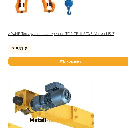
АРХИВ Таль ручная шестеренная TOR ТРШ 3ТХ6 М (тип HS-Z)
7 931
₽
В корзину