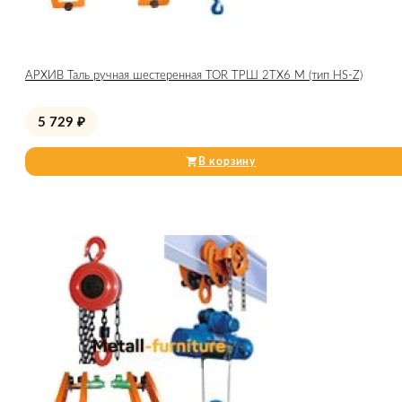
АРХИВ Таль ручная шестеренная TOR ТРШ 2ТХ6 М (тип HS-Z)
5 729
₽
В корзину