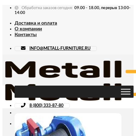
Skip
Обработка заказов сегодня:
09.00 - 18.00, перерыв 13:00-
to
14:00
content
Доставка и оплата
О компании
Контакты
INFO@METALL-FURNITURE.RU
8 (800) 333-87-80
Искать: