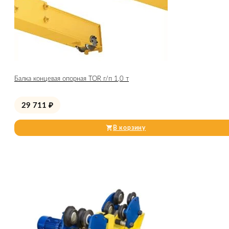
Балка концевая опорная TOR г/п 1,0 т
29 711
₽
В корзину