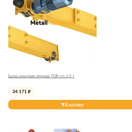
Балка концевая опорная TOR г/п 2,0 т
34 171
₽
В корзину