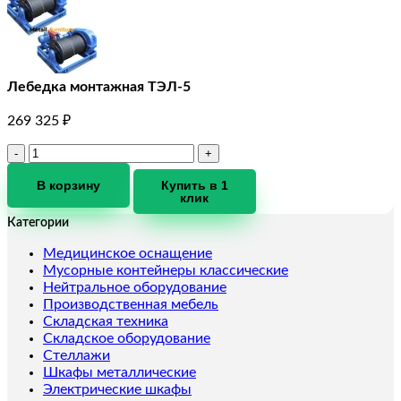
Лебедка монтажная ТЭЛ-5
269 325
₽
Количество
товара
Лебедка
В корзину
Купить в 1
клик
монтажная
ТЭЛ-5
Категории
Медицинское оснащение
Мусорные контейнеры классические
Нейтральное оборудование
Производственная мебель
Складская техника
Складское оборудование
Стеллажи
Шкафы металлические
Электрические шкафы