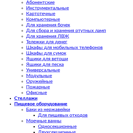
Абонентские
Инструментальные
Картотечные
Компьютерные
Для хранения бочек
Для сбора и хранения ртутных ламп
Для хранения ЛВЖ
Тележки для денег
Шкафы для мобильных телефонов
Шкафы для сумок
Ящики для ветоши
Ящики для песка
Универсальные
Модульные
Оружейные
Пожарные
Офисные
Стеллажи
Пищевое оборудование
Баки из нержавейки
Для пищевых отходов
Моечные ванны
Односекционные
Двухсекционные