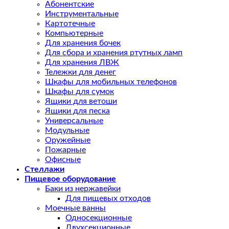
Абонентские
Инструментальные
Картотечные
Компьютерные
Для хранения бочек
Для сбора и хранения ртутных ламп
Для хранения ЛВЖ
Тележки для денег
Шкафы для мобильных телефонов
Шкафы для сумок
Ящики для ветоши
Ящики для песка
Универсальные
Модульные
Оружейные
Пожарные
Офисные
Стеллажи
Пищевое оборудование
Баки из нержавейки
Для пищевых отходов
Моечные ванны
Односекционные
Двухсекционные