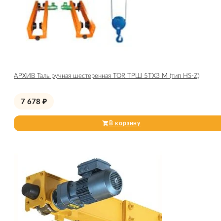
АРХИВ Таль ручная шестеренная TOR ТРШ 5ТХ3 М (тип HS-Z)
7 678
₽
В корзину