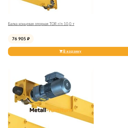
Балка концевая опорная TOR г/п 10,0 т
76 905
₽
В корзину