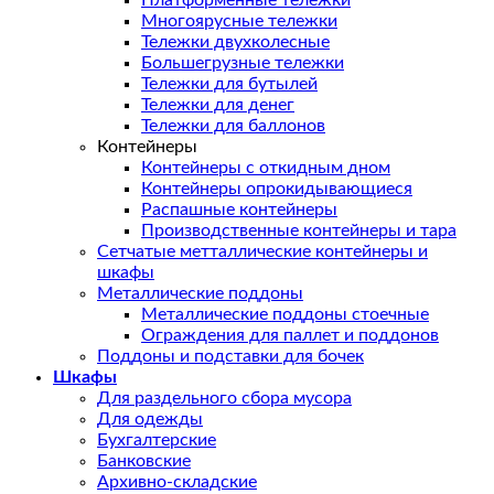
Платформенные тележки
Многоярусные тележки
Тележки двухколесные
Большегрузные тележки
Тележки для бутылей
Тележки для денег
Тележки для баллонов
Контейнеры
Контейнеры с откидным дном
Контейнеры опрокидывающиеся
Распашные контейнеры
Производственные контейнеры и тара
Сетчатые метталлические контейнеры и
шкафы
Металлические поддоны
Металлические поддоны стоечные
Ограждения для паллет и поддонов
Поддоны и подставки для бочек
Шкафы
Для раздельного сбора мусора
Для одежды
Бухгалтерские
Банковские
Архивно-складские