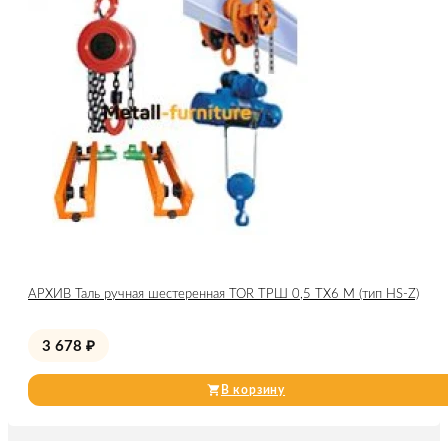
АРХИВ Таль ручная шестеренная TOR ТРШ 0,5 ТХ6 М (тип HS-Z)
3 678
₽
В корзину