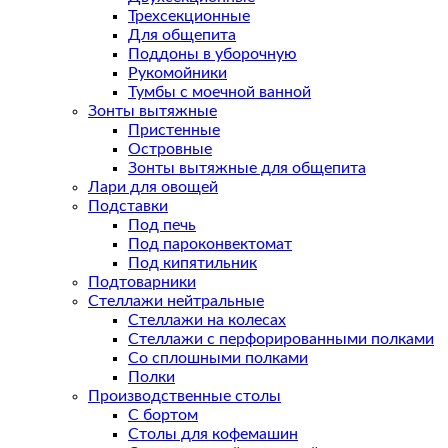
Трехсекционные
Для общепита
Поддоны в уборочную
Рукомойники
Тумбы с моечной ванной
Зонты вытяжные
Пристенные
Островные
Зонты вытяжные для общепита
Лари для овощей
Подставки
Под печь
Под пароконвектомат
Под кипятильник
Подтоварники
Стеллажи нейтральные
Стеллажи на колесах
Стеллажи с перфорированными полками
Со сплошными полками
Полки
Производственные столы
С бортом
Столы для кофемашин