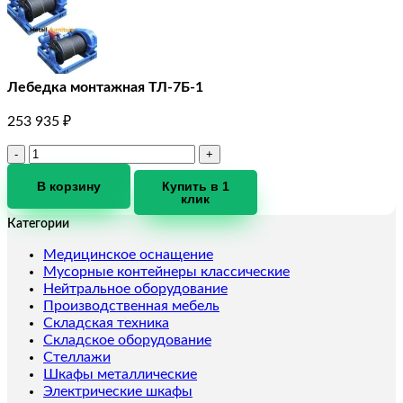
Лебедка монтажная ТЛ-7Б-1
253 935
₽
Количество
товара
Лебедка
В корзину
Купить в 1
клик
монтажная
ТЛ-7Б-1
Категории
Медицинское оснащение
Мусорные контейнеры классические
Нейтральное оборудование
Производственная мебель
Складская техника
Складское оборудование
Стеллажи
Шкафы металлические
Электрические шкафы