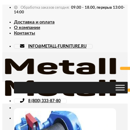
Skip
Обработка заказов сегодня:
09.00 - 18.00, перерыв 13:00-
to
14:00
content
Доставка и оплата
О компании
Контакты
INFO@METALL-FURNITURE.RU
8 (800) 333-87-80
Искать: