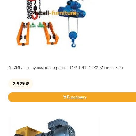
АРХИВ Таль ручная шестеренная TOR ТРШ 1ТХ3 М (тип HS-Z)
2 929
₽
В корзину