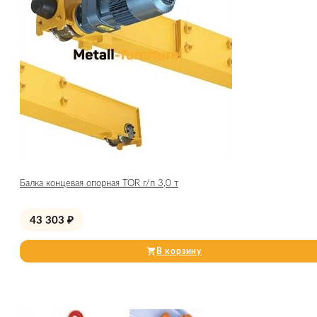
Балка концевая опорная TOR г/п 3,0 т
43 303
₽
В корзину