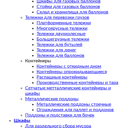
Шкафы для газовых баллонов
Стойки для газовых баллонов
Склад и хранилища для баллонов
Тележки для перевозки грузов
Платформенные тележки
Многоярусные тележки
Тележки двухколесные
Большегрузные тележки
Тележки для бутылей
Тележки для денег
Тележки для баллонов
Контейнеры
Контейнеры с откидным дном
Контейнеры опрокидывающиеся
Распашные контейнеры
Производственные контейнеры и тара
Сетчатые метталлические контейнеры и
шкафы
Металлические поддоны
Металлические поддоны стоечные
Ограждения для паллет и поддонов
Поддоны и подставки для бочек
Шкафы
Для раздельного сбора мусора