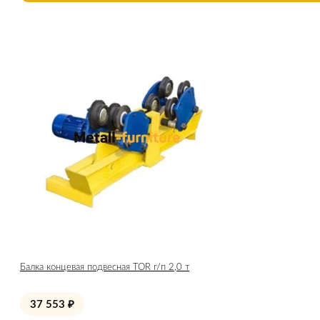
Балка концевая подвесная TOR г/п 2,0 т
37 553
₽