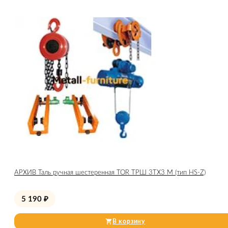
АРХИВ Таль ручная шестеренная TOR ТРШ 3ТХ3 М (тип HS-Z)
5 190
₽
В корзину