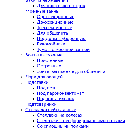
Баки из нержавейки
Для пищевых отходов
Моечные ванны
Односекционные
Двухсекционные
Трехсекционные
Для общепита
Поддоны в уборочную
Рукомойники
Тумбы с моечной ванной
Зонты вытяжные
Пристенные
Островные
Зонты вытяжные для общепита
Лари для овощей
Подставки
Под печь
Под пароконвектомат
Под кипятильник
Подтоварники
Стеллажи нейтральные
Стеллажи на колесах
Стеллажи с перфорированными полками
Со сплошными полками