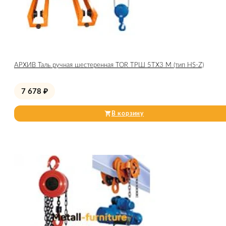
АРХИВ Таль ручная шестеренная TOR ТРШ 5ТХ3 М (тип HS-Z)
7 678
₽
В корзину