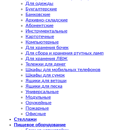
Для одежды
Бухгалтерские
Банковские
Архивно-складские
Абонентские
Инструментальные
Картотечные
Компьютерные
Для хранения бочек
Для сбора и хранения ртутных ламп
Для хранения ЛВЖ
Тележки для денег
Шкафы для мобильных телефонов
Шкафы для сумок
Ящики для ветоши
Ящики для песка
Универсальные
Модульные
Оружейные
Пожарные
Офисные
Стеллажи
Пищевое оборудование