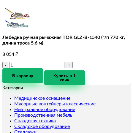
Лебедка ручная рычажная TOR GLZ-B-1540 (г/п 770 кг,
длина троса 5.6 м)
8 054
₽
Количество
товара
Лебедка
В корзину
Купить в 1
клик
ручная
рычажная
Категории
TOR
GLZ-
Медицинское оснащение
B-
Мусорные контейнеры классические
1540
Нейтральное оборудование
(г/
Производственная мебель
п
Складская техника
770
Складское оборудование
кг,
Стеллажи