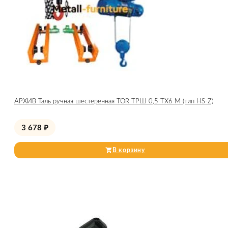
АРХИВ Таль ручная шестеренная TOR ТРШ 0,5 ТХ6 М (тип HS-Z)
3 678
₽
В корзину