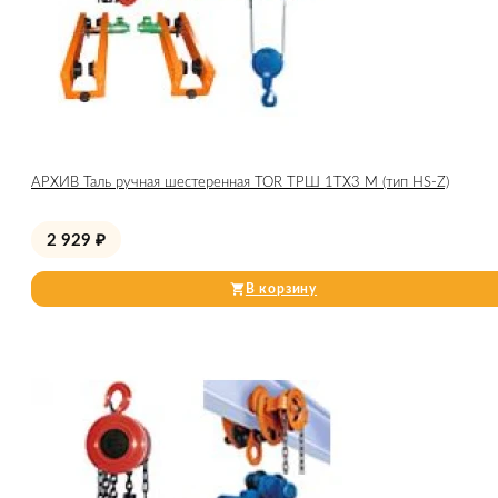
АРХИВ Таль ручная шестеренная TOR ТРШ 1ТХ3 М (тип HS-Z)
2 929
₽
В корзину