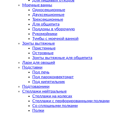
Для пищевых отходов
Моечные ванны
Односекционные
Двухсекционные
Трехсекционные
Для общепита
Поддоны в уборочную
Рукомойники
Тумбы с моечной ванной
Зонты вытяжные
Пристенные
Островные
Зонты вытяжные для общепита
Лари для овощей
Подставки
Под печь
Под пароконвектомат
Под кипятильник
Подтоварники
Стеллажи нейтральные
Стеллажи на колесах
Стеллажи с перфорированными полками
Со сплошными полками
Полки