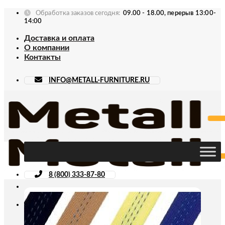
Skip
Обработка заказов сегодня:
09.00 - 18.00, перерыв 13:00-
to
14:00
content
Доставка и оплата
О компании
Контакты
INFO@METALL-FURNITURE.RU
8 (800) 333-87-80
Искать: