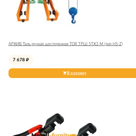
АРХИВ Таль ручная шестеренная TOR ТРШ 5ТХ3 М (тип HS-Z)
7 678
₽
В корзину