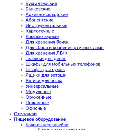
Бухгалтерские
Банковские
Архивно-складские
Абонентские
Инструментальные
Картотечные
Компьютерные
Для хранения бочек
Для сбора и хранения ртутных ламп
Для хранения ЛВЖ
Тележки для денег
Шкафы для мобильных телефонов
Шкафы для сумок
Ящики для ветоши
Ящики для песка
Универсальные
Модульные
Оружейные
Пожарные
Офисные
Стеллажи
Пищевое оборудование
Баки из нержавейки