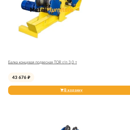
Балка концевая подвесная TOR г/п 3,0 т
43 676
₽
В корзину