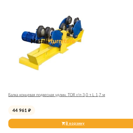
Балка концевая подвесная удлин. TOR г/п 3,0 т L 1,7 м
44 961
₽
В корзину