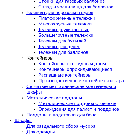
Стойки для газовых баллонов
Склад и хранилища для баллонов
Тележки для перевозки грузов
Платформенные тележки
Многоярусные тележки
Тележки двухколесные
Большегрузные тележки
Тележки для бутылей
Тележки для денег
Тележки для баллонов
Контейнеры
Контейнеры с откидным дном
Контейнеры опрокидывающиеся
Распашные контейнеры
Производственные контейнеры и тара
Сетчатые метталлические контейнеры и
шкафы
Металлические поддоны
Металлические поддоны стоечные
Ограждения для паллет и поддонов
Поддоны и подставки для бочек
Шкафы
Для раздельного сбора мусора
Для одежды