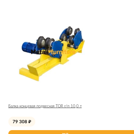
Балка концевая подвесная TOR г/п 10,0 т
79 308
₽