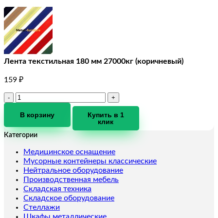
Лента текстильная 180 мм 27000кг (коричневый)
159
₽
Количество
товара
Лента
В корзину
Купить в 1
клик
текстильная
180
Категории
мм
27000кг
Медицинское оснащение
(коричневый)
Мусорные контейнеры классические
Нейтральное оборудование
Производственная мебель
Складская техника
Складское оборудование
Стеллажи
Шкафы металлические