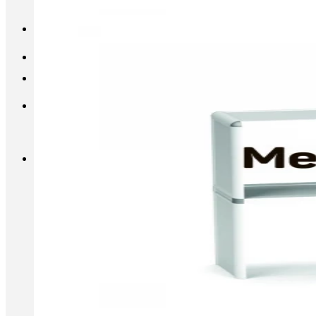
INFO@METALL-FURNITURE.RU
8 (800) 333-87-80
Корзина
Корзина пуста.