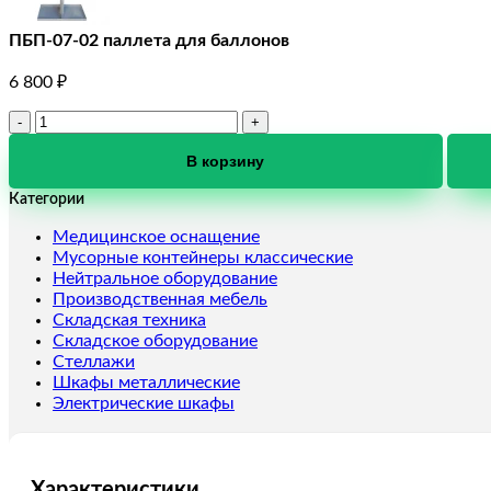
ПБП-07-02 паллета для баллонов
6 800
₽
Количество
товара
ПБП-07-
В корзину
02
Категории
паллета
для
Медицинское оснащение
баллонов
Мусорные контейнеры классические
Нейтральное оборудование
Производственная мебель
Складская техника
Складское оборудование
Стеллажи
Шкафы металлические
Электрические шкафы
Характеристики