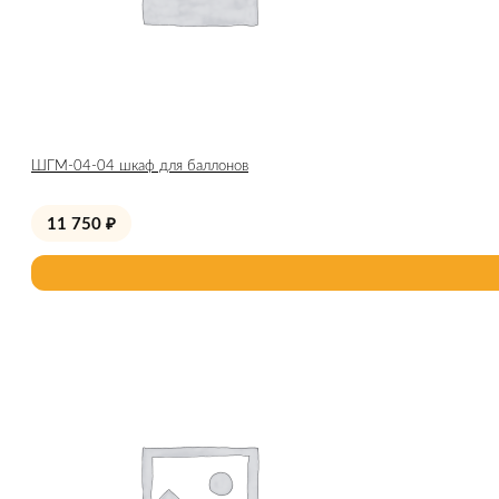
ШГМ-04-04 шкаф для баллонов
11 750
₽