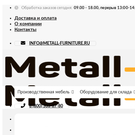
Skip
Обработка заказов сегодня:
09.00 - 18.00, перерыв 13:00-14
to
Доставка и оплата
content
О компании
Контакты
INFO@METALL-FURNITURE.RU
Производственная мебель
Оборудование для склада
8 (800) 333-87-80
Искать: