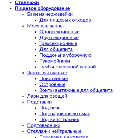
Стеллажи
Пищевое оборудование
Баки из нержавейки
Для пищевых отходов
Моечные ванны
Односекционные
Двухсекционные
Трехсекционные
Для общепита
Поддоны в уборочную
Рукомойники
Тумбы с моечной ванной
Зонты вытяжные
Пристенные
Островные
Зонты вытяжные для общепита
Лари для овощей
Подставки
Под печь
Под пароконвектомат
Под кипятильник
Подтоварники
Стеллажи нейтральные
Стеллажи на колесах