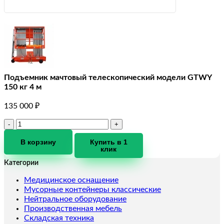
Подъемник мачтовый телескопический модели GTWY
150 кг 4 м
135 000
₽
Количество
товара
Подъемник
В корзину
Купить в 1
клик
мачтовый
телескопический
Категории
модели
GTWY
Медицинское оснащение
150
Мусорные контейнеры классические
кг
Нейтральное оборудование
4
Производственная мебель
м
Складская техника