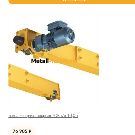
Балка концевая опорная TOR г/п 10,0 т
76 905
₽