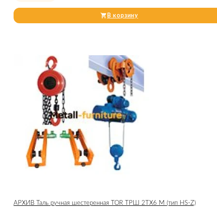
В корзину
АРХИВ Таль ручная шестеренная TOR ТРШ 2ТХ6 М (тип HS-Z)