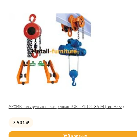
АРХИВ Таль ручная шестеренная TOR ТРШ 3ТХ6 М (тип HS-Z)
7 931
₽
В корзину