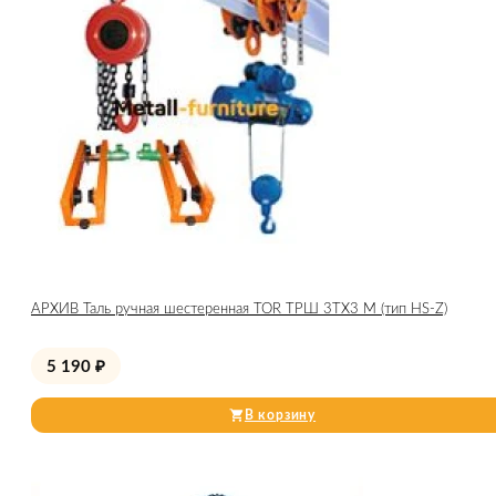
АРХИВ Таль ручная шестеренная TOR ТРШ 3ТХ3 М (тип HS-Z)
5 190
₽
В корзину