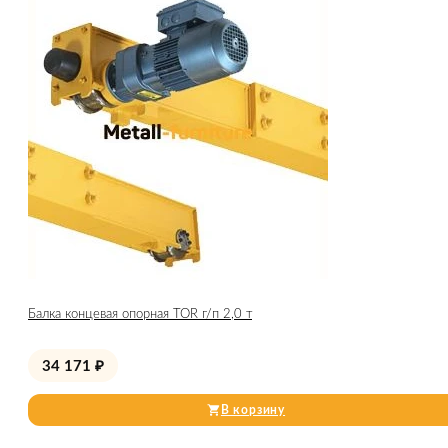
Балка концевая опорная TOR г/п 2,0 т
34 171
₽
В корзину